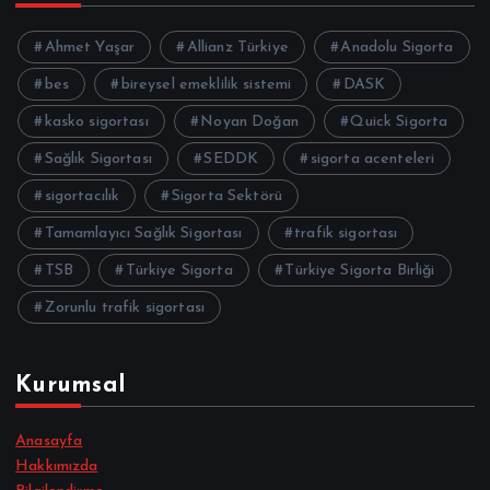
Ahmet Yaşar
Allianz Türkiye
Anadolu Sigorta
bes
bireysel emeklilik sistemi
DASK
kasko sigortası
Noyan Doğan
Quick Sigorta
Sağlık Sigortası
SEDDK
sigorta acenteleri
sigortacılık
Sigorta Sektörü
Tamamlayıcı Sağlık Sigortası
trafik sigortası
TSB
Türkiye Sigorta
Türkiye Sigorta Birliği
Zorunlu trafik sigortası
Kurumsal
Anasayfa
Hakkımızda