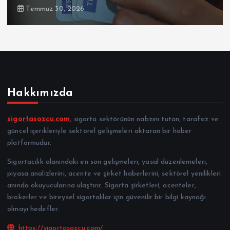
Temmuz 30, 2026
Hakkımızda
sigortasozcu.com
, sigorta sektörünün nabzını tutan, tarafsız ve
güncel içerikleriyle sektörel gelişmeleri aktaran bir haber
platformudur.
Sigortacılık alanındaki en son gelişmeleri, yasal düzenlemeleri,
piyasa analizlerini, acente ve şirket haberlerini, sektörel yenilikleri
anında okuyucularına ulaştırır. Sigorta şirketleri, acenteler,
brokerler ve bireysel sigortalılar için güvenilir bir bilgi kaynağı
olmayı hedefler.
https://sigortasozcu.com/