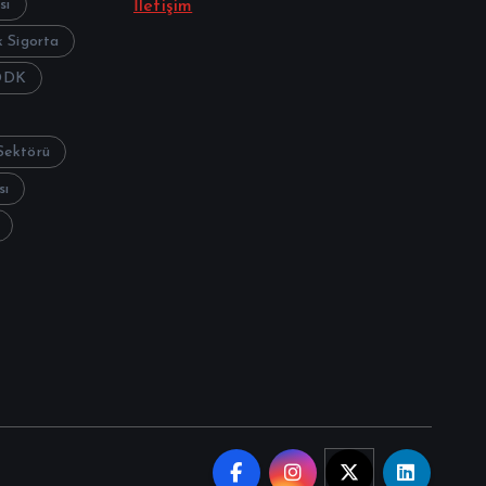
sı
İletişim
 Sigorta
DDK
Sektörü
sı