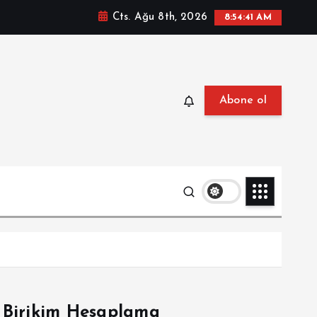
Cts. Ağu 8th, 2026
8:54:42 AM
Abone ol
Birikim Hesaplama