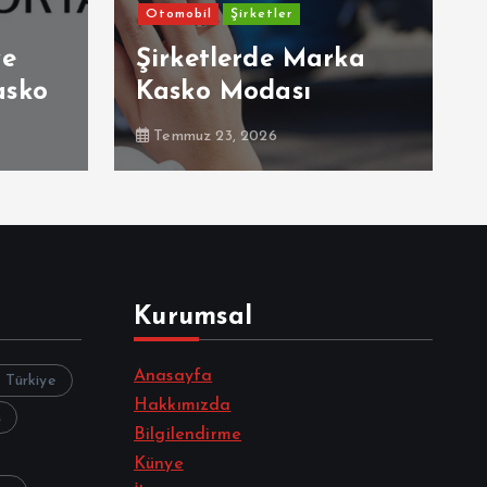
Otomobil
Şirketler
ve
Şirketlerde Marka
asko
Kasko Modası
Temmuz 23, 2026
Kurumsal
Anasayfa
z Türkiye
Hakkımızda
s
Bilgilendirme
Künye