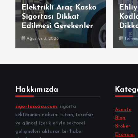
Elektrikli Araç Kasko
Ehliy
Sigortası Dikkat
Kodl
Edilmesi Gerekenler
Dikk
Ağustos 3, 2026
Temmuz
Hakkımızda
Katego
sigortasozcu.com
, sigorta
Acente
sektörünün nabzını tutan, tarafsız
Blog
ve güncel içerikleriyle sektörel
Broker
gelişmeleri aktaran bir haber
Ekonomi