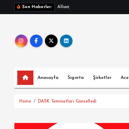
İ
A
l
l
i
a
n
z
T
S
S
Son Haberler:
ç
e
r
i
ğ
e
a
t
l
Anasayfa
Sigorta
Şirketler
Ace
a
Home
DASK Teminatları Güncelledi