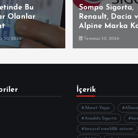
etinde Bu
Sompo Sigorta,
ar Olanlar
Renault, Dacia 
at
Alpine Marka K
 30, 2026
Temmuz 30, 2026
riler
İçerik
Ahmet Yaşar
Allian
Anadolu Sigorta
be
bireysel emeklilik sistemi