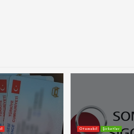
il
Otomobil
Şirketler