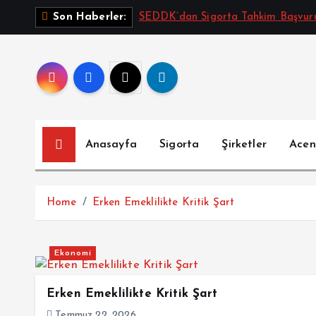
İ
SEDDK’dan Sigorta Tahkim Başvurul
Son Haberler:
ç
e
r
i
ğ
e
a
Anasayfa
Sigorta
Şirketler
Acen
t
l
a
Home
Erken Emeklilikte Kritik Şart
Ekonomi
Erken Emeklilikte Kritik Şart
Temmuz 22, 2026