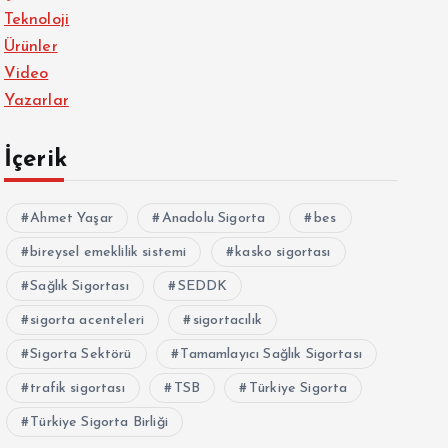
Teknoloji
Ürünler
Video
Yazarlar
İçerik
Ahmet Yaşar
Anadolu Sigorta
bes
bireysel emeklilik sistemi
kasko sigortası
Sağlık Sigortası
SEDDK
sigorta acenteleri
sigortacılık
Sigorta Sektörü
Tamamlayıcı Sağlık Sigortası
trafik sigortası
TSB
Türkiye Sigorta
Türkiye Sigorta Birliği