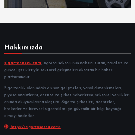
Hakkımızda
sigortasozcu.com
, sigorta sektörünün nabzını tutan, tarafsız ve
güncel içerikleriyle sektörel gelişmeleri aktaran bir haber
platformudur.
Sigortacılık alanındaki en son gelişmeleri, yasal düzenlemeleri,
piyasa analizlerini, acente ve şirket haberlerini, sektörel yenilikleri
anında okuyucularına ulaştırır. Sigorta şirketleri, acenteler,
brokerler ve bireysel sigortalılar için güvenilir bir bilgi kaynağı
olmayı hedefler.
https://sigortasozcu.com/