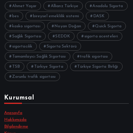
Ahmet Yaşar
Allianz Türkiye
Anadolu Sigorta
bes
bireysel emeklilik sistemi
DASK
kasko sigortası
Noyan Doğan
Quick Sigorta
Sağlık Sigortası
SEDDK
sigorta acenteleri
sigortacılık
Sigorta Sektörü
Tamamlayıcı Sağlık Sigortası
trafik sigortası
TSB
Türkiye Sigorta
Türkiye Sigorta Birliği
Zorunlu trafik sigortası
Kurumsal
Anasayfa
Hakkımızda
Bilgilendirme