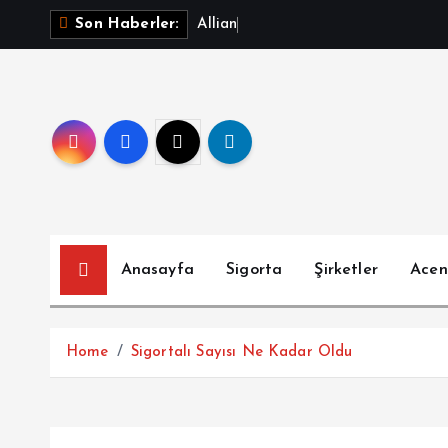
İ
A
l
l
i
a
n
z
T
Son Haberler:
ç
e
r
i
ğ
e
a
t
l
Anasayfa
Sigorta
Şirketler
Acen
a
Home
Sigortalı Sayısı Ne Kadar Oldu