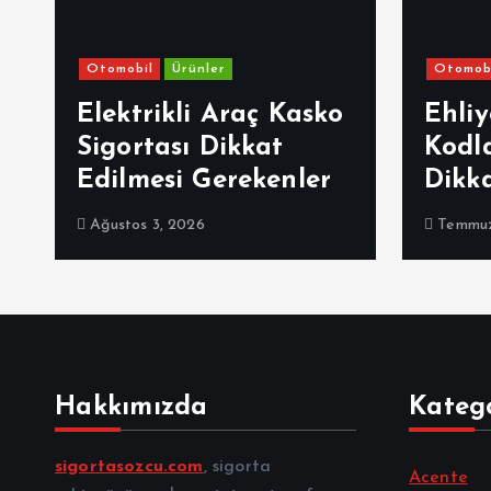
Otomobil
Ürünler
Otomob
Elektrikli Araç Kasko
Ehliy
Sigortası Dikkat
Kodl
Edilmesi Gerekenler
Dikk
Ağustos 3, 2026
Temmuz
Hakkımızda
Katego
sigortasozcu.com
, sigorta
Acente