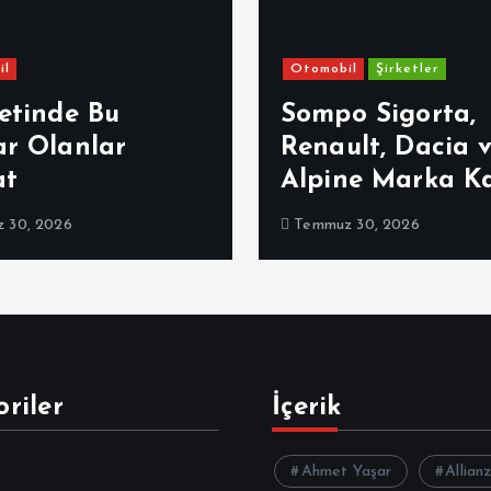
il
Otomobil
Şirketler
etinde Bu
Sompo Sigorta,
ar Olanlar
Renault, Dacia 
at
Alpine Marka K
 30, 2026
Temmuz 30, 2026
riler
İçerik
Ahmet Yaşar
Allian