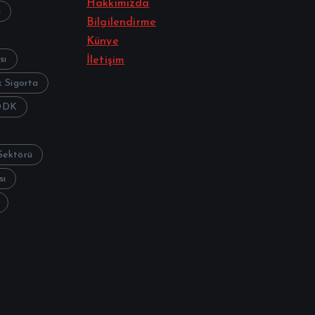
Hakkımızda
s
Bilgilendirme
Künye
sı
İletişim
 Sigorta
DDK
Sektörü
sı