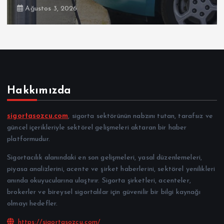
Ağustos 3, 2026
Hakkımızda
sigortasozcu.com
, sigorta sektörünün nabzını tutan, tarafsız ve
güncel içerikleriyle sektörel gelişmeleri aktaran bir haber
platformudur.
Sigortacılık alanındaki en son gelişmeleri, yasal düzenlemeleri,
piyasa analizlerini, acente ve şirket haberlerini, sektörel yenilikleri
anında okuyucularına ulaştırır. Sigorta şirketleri, acenteler,
brokerler ve bireysel sigortalılar için güvenilir bir bilgi kaynağı
olmayı hedefler.
https://sigortasozcu.com/