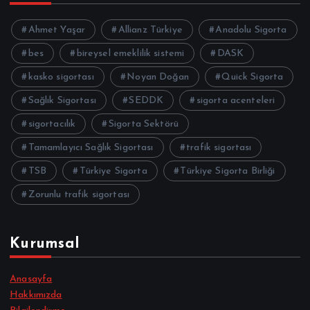
Ahmet Yaşar
Allianz Türkiye
Anadolu Sigorta
bes
bireysel emeklilik sistemi
DASK
kasko sigortası
Noyan Doğan
Quick Sigorta
Sağlık Sigortası
SEDDK
sigorta acenteleri
sigortacılık
Sigorta Sektörü
Tamamlayıcı Sağlık Sigortası
trafik sigortası
TSB
Türkiye Sigorta
Türkiye Sigorta Birliği
Zorunlu trafik sigortası
Kurumsal
Anasayfa
Hakkımızda