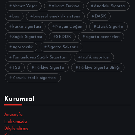
Ahmet Yaşar
Allianz Türkiye
Anadolu Sigorta
bes
bireysel emeklilik sistemi
DASK
kasko sigortası
Noyan Doğan
Quick Sigorta
Sağlık Sigortası
SEDDK
sigorta acenteleri
sigortacılık
Sigorta Sektörü
Tamamlayıcı Sağlık Sigortası
trafik sigortası
TSB
Türkiye Sigorta
Türkiye Sigorta Birliği
Zorunlu trafik sigortası
Kurumsal
Anasayfa
Hakkımızda
Bilgilendirme