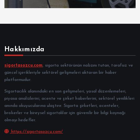
Hakkımızda
sigortasozcu.com
, sigorta sektörünün nabzını tutan, tarafsız ve
güncel içerikleriyle sektörel gelişmeleri aktaran bir haber
platformudur.
Sigortacılık alanındaki en son gelişmeleri, yasal düzenlemeleri,
piyasa analizlerini, acente ve şirket haberlerini, sektörel yenilikleri
anında okuyucularına ulaştırır. Sigorta şirketleri, acenteler,
brokerler ve bireysel sigortalılar için güvenilir bir bilgi kaynağı
olmayı hedefler.
https://sigortasozcu.com/