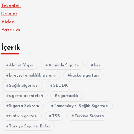
Teknoloji
Ürünler
Video
Yazarlar
İçerik
Ahmet Yaşar
Anadolu Sigorta
bes
bireysel emeklilik sistemi
kasko sigortası
Sağlık Sigortası
SEDDK
sigorta acenteleri
sigortacılık
Sigorta Sektörü
Tamamlayıcı Sağlık Sigortası
trafik sigortası
TSB
Türkiye Sigorta
Türkiye Sigorta Birliği