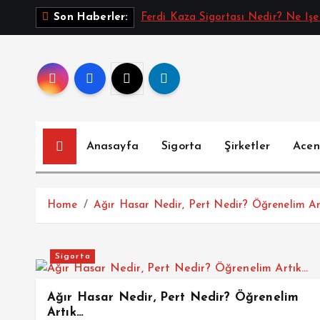
İ
Ferdi Kaza Sigortası Nedir? Ne İşe
Son Haberler:
ç
e
r
i
ğ
e
a
Anasayfa
Sigorta
Şirketler
Acen
t
l
a
Home
Ağır Hasar Nedir, Pert Nedir? Öğrenelim Ar
Sigorta
Ağır Hasar Nedir, Pert Nedir? Öğrenelim
Artık…