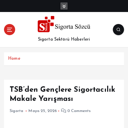
İ
ç
e
r
i
ğ
Sigorta Sektörü Haberleri
e
a
t
Home
l
a
TSB’den Gençlere Sigortacılık
Makale Yarışması
Sigorta
Mayıs 25, 2026
0 Comments