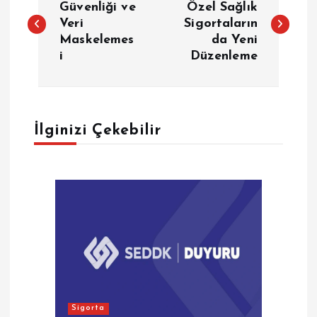
a
Güvenliği ve
Özel Sağlık
Veri
Sigortaların
Maskelemes
da Yeni
z
i
Düzenleme
ı
g
İlginizi Çekebilir
e
z
i
n
m
Sigorta