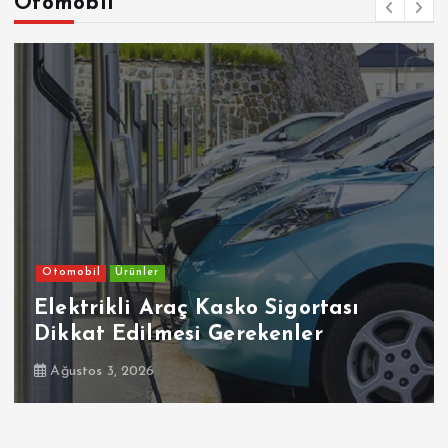
Otomobil
ünler
Otomobil
i Araç Kasko Sigortası
Ehliyetin
dilmesi Gerekenler
Dikkat
2026
Temmuz 30, 