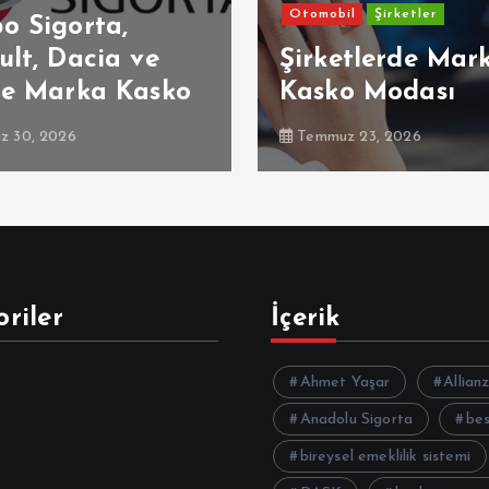
Otomobil
Şirketler
o Sigorta,
lt, Dacia ve
Şirketlerde Mar
ne Marka Kasko
Kasko Modası
 30, 2026
Temmuz 23, 2026
riler
İçerik
Ahmet Yaşar
Allian
Anadolu Sigorta
be
bireysel emeklilik sistemi