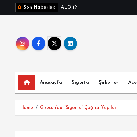
İ
A
L
O
1
9
3
T
e
l
e
Son Haberler:
ç
e
r
i
ğ
e
a
t
l
Anasayfa
Sigorta
Şirketler
Ace
a
Home
Giresun’da “Sigorta” Çağrısı Yapıldı