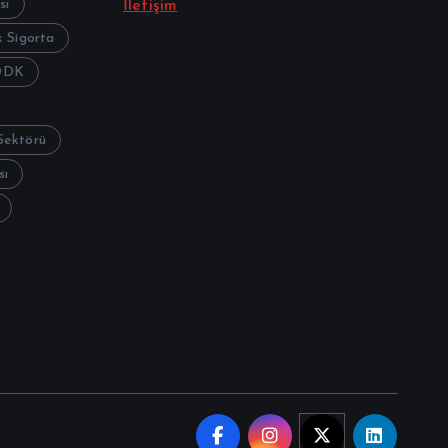
sı
İletişim
 Sigorta
DDK
Sektörü
sı