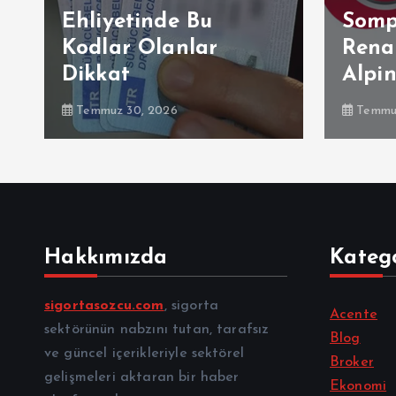
Ehliyetinde Bu
Somp
Kodlar Olanlar
Renau
Dikkat
Alpi
Temmuz 30, 2026
Temmuz
Hakkımızda
Katego
sigortasozcu.com
, sigorta
Acente
sektörünün nabzını tutan, tarafsız
Blog
ve güncel içerikleriyle sektörel
Broker
gelişmeleri aktaran bir haber
Ekonomi