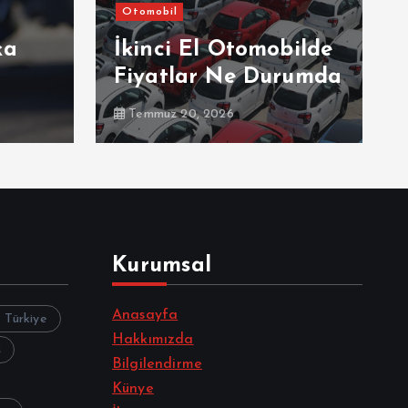
Otomobil
ka
İkinci El Otomobilde
Fiyatlar Ne Durumda
Temmuz 20, 2026
Kurumsal
Anasayfa
z Türkiye
Hakkımızda
s
Bilgilendirme
Künye