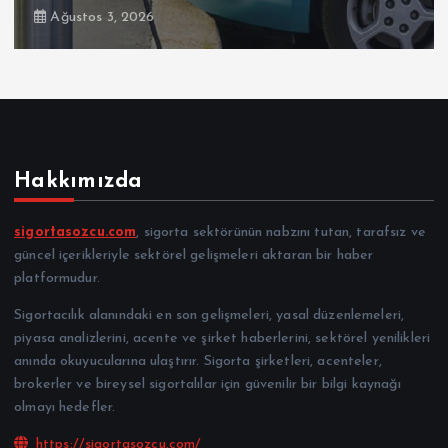
Ağustos 3, 2026
Hakkımızda
sigortasozcu.com
, sigorta sektörünün nabzını tutan, tarafsız ve
güncel içerikleriyle sektörel gelişmeleri aktaran bir haber
platformudur.
Sigortacılık alanındaki en son gelişmeleri, yasal düzenlemeleri,
piyasa analizlerini, acente ve şirket haberlerini, sektörel yenilikleri
anında okuyucularına ulaştırır. Sigorta şirketleri, acenteler,
brokerler ve bireysel sigortalılar için güvenilir bir bilgi kaynağı
olmayı hedefler.
https://sigortasozcu.com/