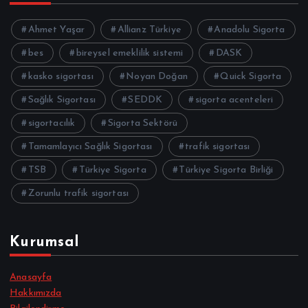
Ahmet Yaşar
Allianz Türkiye
Anadolu Sigorta
bes
bireysel emeklilik sistemi
DASK
kasko sigortası
Noyan Doğan
Quick Sigorta
Sağlık Sigortası
SEDDK
sigorta acenteleri
sigortacılık
Sigorta Sektörü
Tamamlayıcı Sağlık Sigortası
trafik sigortası
TSB
Türkiye Sigorta
Türkiye Sigorta Birliği
Zorunlu trafik sigortası
Kurumsal
Anasayfa
Hakkımızda