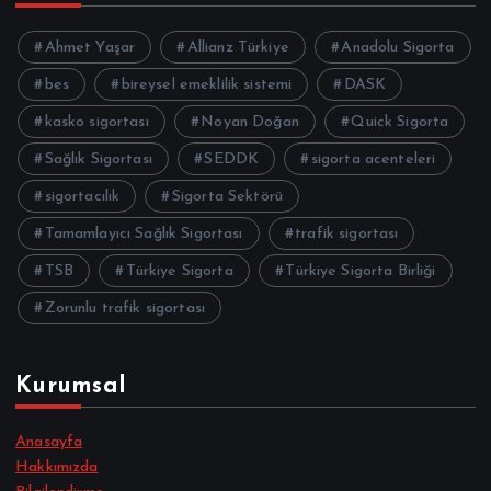
Ahmet Yaşar
Allianz Türkiye
Anadolu Sigorta
bes
bireysel emeklilik sistemi
DASK
kasko sigortası
Noyan Doğan
Quick Sigorta
Sağlık Sigortası
SEDDK
sigorta acenteleri
sigortacılık
Sigorta Sektörü
Tamamlayıcı Sağlık Sigortası
trafik sigortası
TSB
Türkiye Sigorta
Türkiye Sigorta Birliği
Zorunlu trafik sigortası
Kurumsal
Anasayfa
Hakkımızda