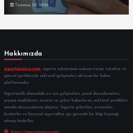
Temmuz 30, 2026
Hakkımızda
sigortasozcu.com
, sigorta sektörünün nabzını tutan, tarafsız ve
güncel içerikleriyle sektörel gelişmeleri aktaran bir haber
platformudur.
Sigortacılık alanındaki en son gelişmeleri, yasal düzenlemeleri,
piyasa analizlerini, acente ve şirket haberlerini, sektörel yenilikleri
anında okuyucularına ulaştırır. Sigorta şirketleri, acenteler,
brokerler ve bireysel sigortalılar için güvenilir bir bilgi kaynağı
olmayı hedefler.
https://sigortasozcu.com/