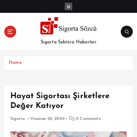
İ
ç
e
r
i
ğ
Sigorta Sektörü Haberleri
e
a
t
Home
l
a
Hayat Sigortası Şirketlere
Değer Katıyor
Sigorta
Haziran 26, 2026
0 Comments