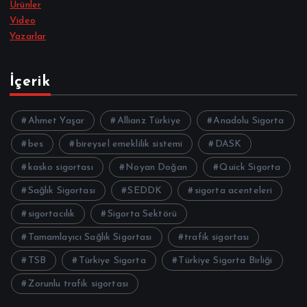
Ürünler
Video
Yazarlar
İçerik
Ahmet Yaşar
Allianz Türkiye
Anadolu Sigorta
bes
bireysel emeklilik sistemi
DASK
kasko sigortası
Noyan Doğan
Quick Sigorta
Sağlık Sigortası
SEDDK
sigorta acenteleri
sigortacılık
Sigorta Sektörü
Tamamlayıcı Sağlık Sigortası
trafik sigortası
TSB
Türkiye Sigorta
Türkiye Sigorta Birliği
Zorunlu trafik sigortası