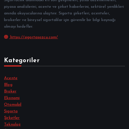
Sigortacılık alanındaki en son gelişmeleri, yasal düzenlemeleri,
piyasa analizlerini, acente ve şirket haberlerini, sektörel yenilikleri
anında okuyucularına ulaştırır. Sigorta şirketleri, acenteler,
brokerler ve bireysel sigortalılar için güvenilir bir bilgi kaynağı
olmayı hedefler.
https://sigortasozcu.com/
Kategoriler
Acente
Blog
Broker
Ekonomi
Otomobil
Sigorta
Şirketler
Teknoloji