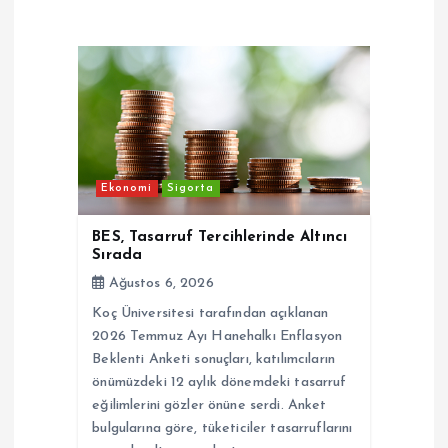
z
i
n
m
Ekonomi
Sigorta
e
BES, Tasarruf Tercihlerinde Altıncı
Sırada
s
Ağustos 6, 2026
Koç Üniversitesi tarafından açıklanan
i
2026 Temmuz Ayı Hanehalkı Enflasyon
Beklenti Anketi sonuçları, katılımcıların
önümüzdeki 12 aylık dönemdeki tasarruf
eğilimlerini gözler önüne serdi. Anket
bulgularına göre, tüketiciler tasarruflarını