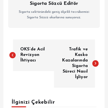
Sigorta Sözcü Editör
Sigorta sektöründeki geniş ölçekli tecrübemizi
Sigorta Sözcü okurlarına sunuyoruz.
Y
OKS’de Acil
Trafik ve
a
Revizyon
Kasko
İhtiyacı
Kazalarında
Sigorta
z
Süreci Nasıl
İşliyor
ı
g
e
İlginizi Çekebilir