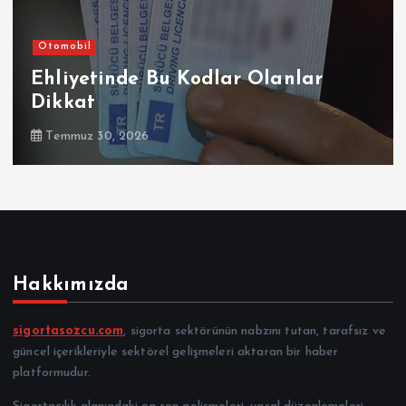
Otomobil
Şirketler
Sompo Sigorta, Renault, Dacia ve
Alpine Marka Kasko
Temmuz 30, 2026
Hakkımızda
sigortasozcu.com
, sigorta sektörünün nabzını tutan, tarafsız ve
güncel içerikleriyle sektörel gelişmeleri aktaran bir haber
platformudur.