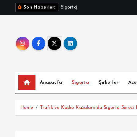
İ
S
i
g
o
r
t
a
İ
ç
i
n
Son Haberler:
ç
e
r
i
ğ
e
a
t
l
Anasayfa
Sigorta
Şirketler
Ace
a
Home
Trafik ve Kasko Kazalarında Sigorta Süreci N