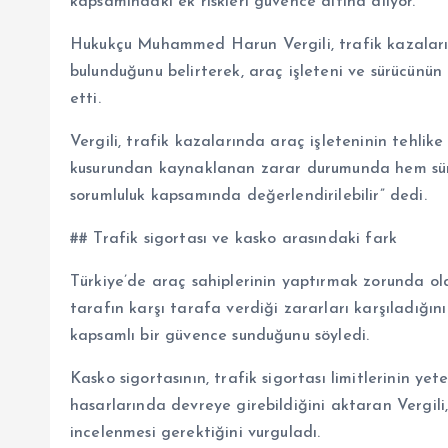
kapsamındaki ek riskleri güvence altına alıyor.
Hukukçu Muhammed Harun Vergili, trafik kazaların
bulunduğunu belirterek, araç işleteni ve sürücünün
etti.
Vergili, trafik kazalarında araç işleteninin tehlik
kusurundan kaynaklanan zarar durumunda hem sürü
sorumluluk kapsamında değerlendirilebilir” dedi.
## Trafik sigortası ve kasko arasındaki fark
Türkiye’de araç sahiplerinin yaptırmak zorunda old
tarafın karşı tarafa verdiği zararları karşıladığını
kapsamlı bir güvence sunduğunu söyledi.
Kasko sigortasının, trafik sigortası limitlerinin y
hasarlarında devreye girebildiğini aktaran Vergil
incelenmesi gerektiğini vurguladı.