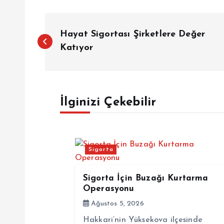
Y
Hayat Sigortası Şirketlere Değer
a
Katıyor
z
İlginizi Çekebilir
ı
g
Sigorta
e
Sigorta İçin Buzağı Kurtarma
z
Operasyonu
Ağustos 5, 2026
i
Hakkari’nin Yüksekova ilçesinde