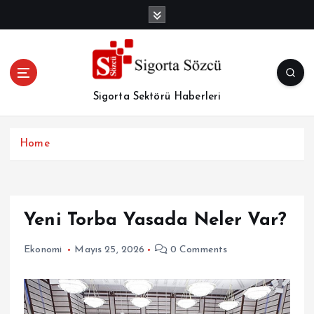
İ
ç
e
r
i
ğ
Sigorta Sektörü Haberleri
e
a
t
Home
l
a
Yeni Torba Yasada Neler Var?
Ekonomi
Mayıs 25, 2026
0 Comments