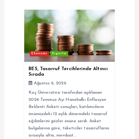
i
n
m
Ekonomi
Sigorta
e
BES, Tasarruf Tercihlerinde Altıncı
s
Sırada
Ağustos 6, 2026
i
Koç Üniversitesi tarafından açıklanan
2026 Temmuz Ayı Hanehalkı Enflasyon
Beklenti Anketi sonuçları, katılımcıların
önümüzdeki 12 aylık dönemdeki tasarruf
eğilimlerini gözler önüne serdi. Anket
bulgularına göre, tüketiciler tasarruflarını
sırasıyla altın, mevduat…