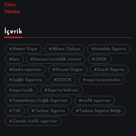
Video
Yazarlar
İçerik
Ahmet Yaşar
Allianz Türkiye
Anadolu Sigorta
bes
bireysel emeklilik sistemi
DASK
kasko sigortası
Noyan Doğan
Quick Sigorta
Sağlık Sigortası
SEDDK
sigorta acenteleri
sigortacılık
Sigorta Sektörü
Tamamlayıcı Sağlık Sigortası
trafik sigortası
TSB
Türkiye Sigorta
Türkiye Sigorta Birliği
Zorunlu trafik sigortası