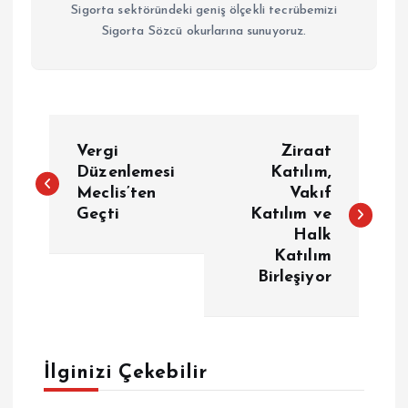
Sigorta sektöründeki geniş ölçekli tecrübemizi
Sigorta Sözcü okurlarına sunuyoruz.
Y
Vergi
Ziraat
a
Düzenlemesi
Katılım,
Meclis’ten
Vakıf
Geçti
Katılım ve
z
Halk
Katılım
ı
Birleşiyor
g
e
İlginizi Çekebilir
z