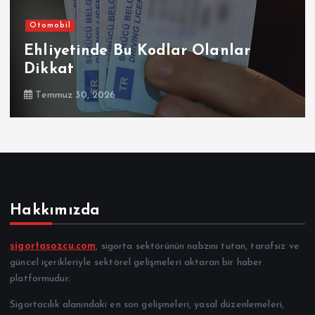
Otomobil
Şirketler
Sompo Sigorta, Renault, Dacia ve
Alpine Marka Kasko
Temmuz 30, 2026
Hakkımızda
sigortasozcu.com
, sigorta sektörünün nabzını tutan, tarafsız ve
güncel içerikleriyle sektörel gelişmeleri aktaran bir haber
platformudur.
Sigortacılık alanındaki en son gelişmeleri, yasal düzenlemeleri,