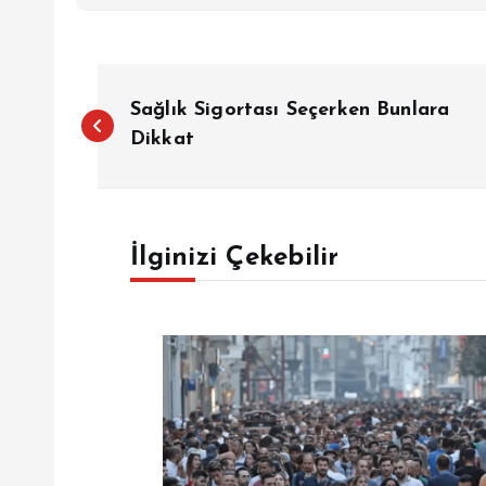
Y
Sağlık Sigortası Seçerken Bunlara
a
Dikkat
z
İlginizi Çekebilir
ı
g
e
z