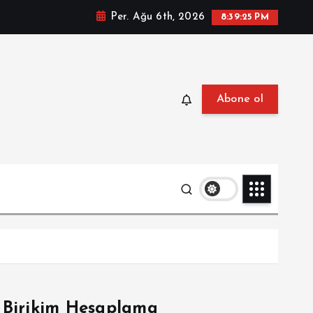
Per. Ağu 6th, 2026
8:39:26 PM
Abone ol
Birikim Hesaplama