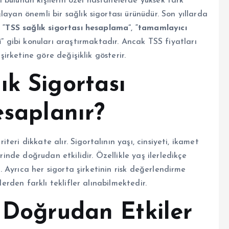
 bulunan kişilerin özel hastanelerde yüksek fark
ayan önemli bir sağlık sigortası ürünüdür. Son yıllarda
i
“TSS sağlık sigortası hesaplama”
,
“tamamlayıcı
”
gibi konuları araştırmaktadır. Ancak TSS fiyatları
 şirketine göre değişiklik gösterir.
ık Sigortası
esaplanır?
riteri dikkate alır. Sigortalının yaşı, cinsiyeti, ikamet
erinde doğrudan etkilidir. Özellikle yaş ilerledikçe
r. Ayrıca her sigorta şirketinin risk değerlendirme
lerden farklı teklifler alınabilmektedir.
 Doğrudan Etkiler