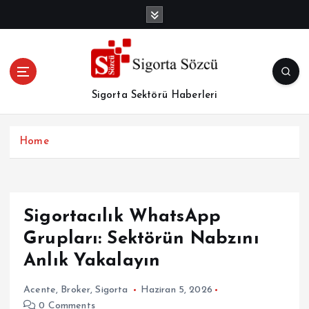
İ
ç
e
r
i
ğ
Sigorta Sektörü Haberleri
e
a
t
Home
l
a
Sigortacılık WhatsApp
Grupları: Sektörün Nabzını
Anlık Yakalayın
Acente
,
Broker
,
Sigorta
Haziran 5, 2026
0 Comments