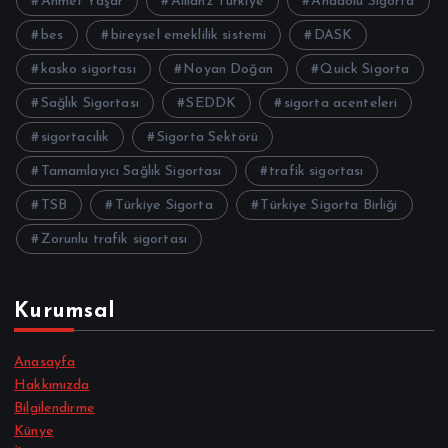
Ahmet Yaşar
Allianz Türkiye
Anadolu Sigorta
bes
bireysel emeklilik sistemi
DASK
kasko sigortası
Noyan Doğan
Quick Sigorta
Sağlık Sigortası
SEDDK
sigorta acenteleri
sigortacılık
Sigorta Sektörü
Tamamlayıcı Sağlık Sigortası
trafik sigortası
TSB
Türkiye Sigorta
Türkiye Sigorta Birliği
Zorunlu trafik sigortası
Kurumsal
Anasayfa
Hakkımızda
Bilgilendirme
Künye