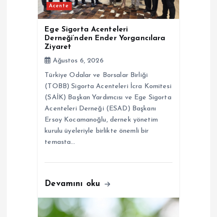
Acente
e
Ege Sigorta Acenteleri
s
Derneği’nden Ender Yorgancılara
Ziyaret
i
Ağustos 6, 2026
Türkiye Odalar ve Borsalar Birliği
(TOBB) Sigorta Acenteleri İcra Komitesi
(SAİK) Başkan Yardımcısı ve Ege Sigorta
Acenteleri Derneği (ESAD) Başkanı
Ersoy Kocamanoğlu, dernek yönetim
kurulu üyeleriyle birlikte önemli bir
temasta…
Devamını oku