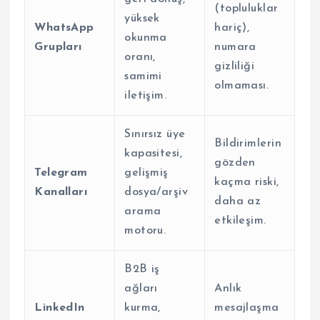
(topluluklar
yüksek
WhatsApp
hariç),
okunma
Grupları
numara
oranı,
gizliliği
samimi
olmaması.
iletişim.
Sınırsız üye
Bildirimlerin
kapasitesi,
gözden
Telegram
gelişmiş
kaçma riski,
Kanalları
dosya/arşiv
daha az
arama
etkileşim.
motoru.
B2B iş
ağları
Anlık
LinkedIn
kurma,
mesajlaşma