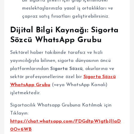
bir sigorta şirketi için grup içerisindeki
meslektaşlarınızla yasal iş ortaklıkları ve
çapraz satış fırsatları geliştirebilirsiniz.
Dijital Bilgi Kaynağı: Sigorta
Sözcü WhatsApp Grubu
Sektörel haber takibinde tarafsız ve hızlı
yayıncılığıyla bilinen, sigorta dünyasının öncü
platformlarından
Sigorta Sözcü
, okurlarına ve
sektör profesyonellerine özel bir
Sigorta Sözcü
WhatsApp Grubu
(veya WhatsApp Kanalı)
işletmektedir.
Sigortacılık Whatsapp Grubuna Katılmak için
Tıklayın:
https://chat.whatsapp.com/FDGdtpW1gtbJlIaD
0Ov6WB