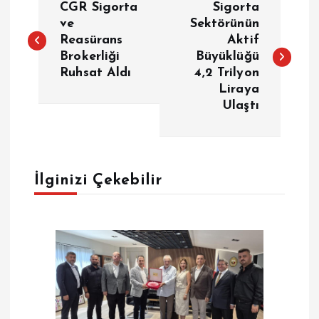
CGR Sigorta
Sigorta
a
ve
Sektörünün
Reasürans
Aktif
Brokerliği
Büyüklüğü
z
Ruhsat Aldı
4,2 Trilyon
Liraya
ı
Ulaştı
g
e
İlginizi Çekebilir
z
i
n
m