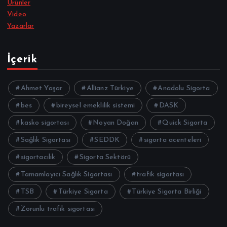
Ürünler
Video
Yazarlar
İçerik
Ahmet Yaşar
Allianz Türkiye
Anadolu Sigorta
bes
bireysel emeklilik sistemi
DASK
kasko sigortası
Noyan Doğan
Quick Sigorta
Sağlık Sigortası
SEDDK
sigorta acenteleri
sigortacılık
Sigorta Sektörü
Tamamlayıcı Sağlık Sigortası
trafik sigortası
TSB
Türkiye Sigorta
Türkiye Sigorta Birliği
Zorunlu trafik sigortası