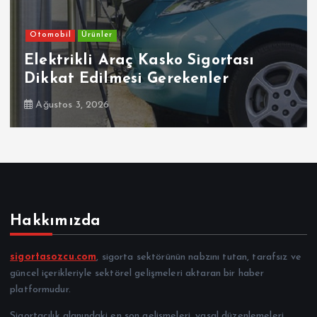
Otomobil
Ürünler
Elektrikli Araç Kasko Sigortası
Dikkat Edilmesi Gerekenler
Ağustos 3, 2026
Hakkımızda
sigortasozcu.com
, sigorta sektörünün nabzını tutan, tarafsız ve
güncel içerikleriyle sektörel gelişmeleri aktaran bir haber
platformudur.
Sigortacılık alanındaki en son gelişmeleri, yasal düzenlemeleri,