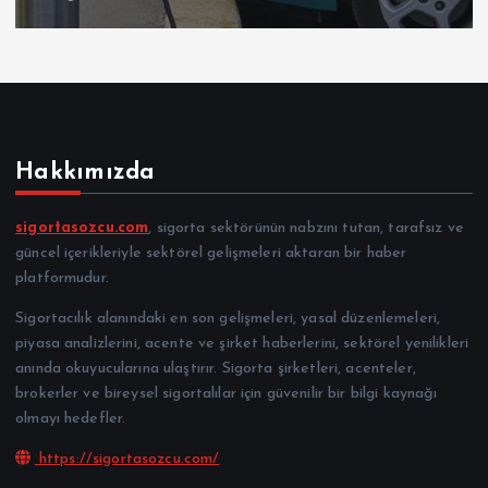
Hakkımızda
sigortasozcu.com
, sigorta sektörünün nabzını tutan, tarafsız ve
güncel içerikleriyle sektörel gelişmeleri aktaran bir haber
platformudur.
Sigortacılık alanındaki en son gelişmeleri, yasal düzenlemeleri,
piyasa analizlerini, acente ve şirket haberlerini, sektörel yenilikleri
anında okuyucularına ulaştırır. Sigorta şirketleri, acenteler,
brokerler ve bireysel sigortalılar için güvenilir bir bilgi kaynağı
olmayı hedefler.
https://sigortasozcu.com/