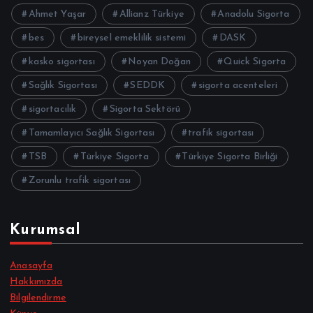
Ahmet Yaşar
Allianz Türkiye
Anadolu Sigorta
bes
bireysel emeklilik sistemi
DASK
kasko sigortası
Noyan Doğan
Quick Sigorta
Sağlık Sigortası
SEDDK
sigorta acenteleri
sigortacılık
Sigorta Sektörü
Tamamlayıcı Sağlık Sigortası
trafik sigortası
TSB
Türkiye Sigorta
Türkiye Sigorta Birliği
Zorunlu trafik sigortası
Kurumsal
Anasayfa
Hakkımızda
Bilgilendirme