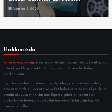
Ağustos 3, 2026
Hakkımızda
sigortasozcu.com
, sigorta sektörünün nabzını tutan, tarafsız ve
güncel içerikleriyle sektörel gelişmeleri aktaran bir haber
platformudur.
Sigortacılık alanındaki en son gelişmeleri, yasal düzenlemeleri,
piyasa analizlerini, acente ve şirket haberlerini, sektörel yenilikleri
anında okuyucularına ulaştırır. Sigorta şirketleri, acenteler,
brokerler ve bireysel sigortalılar için güvenilir bir bilgi kaynağı
olmayı hedefler.