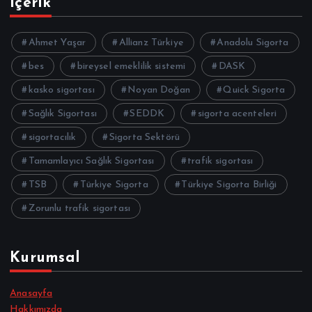
İçerik
Ahmet Yaşar
Allianz Türkiye
Anadolu Sigorta
bes
bireysel emeklilik sistemi
DASK
kasko sigortası
Noyan Doğan
Quick Sigorta
Sağlık Sigortası
SEDDK
sigorta acenteleri
sigortacılık
Sigorta Sektörü
Tamamlayıcı Sağlık Sigortası
trafik sigortası
TSB
Türkiye Sigorta
Türkiye Sigorta Birliği
Zorunlu trafik sigortası
Kurumsal
Anasayfa
Hakkımızda