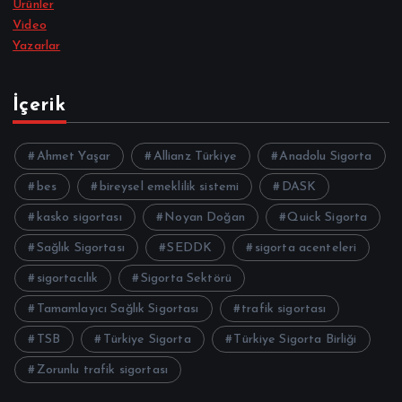
Ürünler
Video
Yazarlar
İçerik
Ahmet Yaşar
Allianz Türkiye
Anadolu Sigorta
bes
bireysel emeklilik sistemi
DASK
kasko sigortası
Noyan Doğan
Quick Sigorta
Sağlık Sigortası
SEDDK
sigorta acenteleri
sigortacılık
Sigorta Sektörü
Tamamlayıcı Sağlık Sigortası
trafik sigortası
TSB
Türkiye Sigorta
Türkiye Sigorta Birliği
Zorunlu trafik sigortası