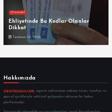
Otomobil
Ehliyetinde Bu Kodlar Olanlar
Dikkat
Temmuz 30, 2026
Hakkımızda
sigortasozcu.com
, sigorta sektörünün nabzını tutan, tarafsız ve
güncel içerikleriyle sektörel gelişmeleri aktaran bir haber
platformudur.
Sigortacılık alanındaki en son gelişmeleri, yasal düzenlemeleri,