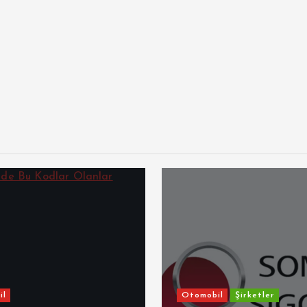
il
Otomobil
Şirketler