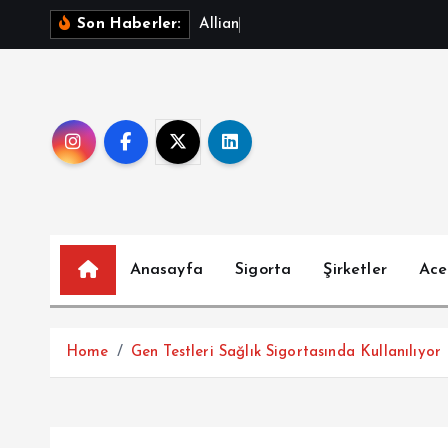
İ
A
l
l
i
a
n
z
T
S
S
Son Haberler:
ç
e
r
i
ğ
e
a
t
l
Anasayfa
Sigorta
Şirketler
Ace
a
Home
Gen Testleri Sağlık Sigortasında Kullanılıyor