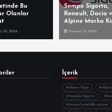
etinde Bu
Sompo Sigorta,
ar Olanlar
Renault, Dacia 
at
Alpine Marka K
 30, 2026
Temmuz 30, 2026
riler
İçerik
Ahmet Yaşar
Allian
Anadolu Sigorta
be
bireysel emeklilik sistemi