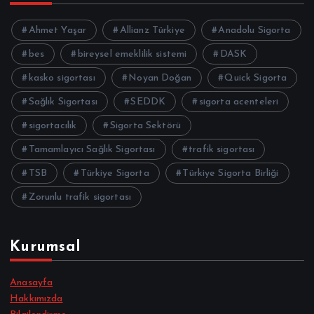
Ahmet Yaşar
Allianz Türkiye
Anadolu Sigorta
bes
bireysel emeklilik sistemi
DASK
kasko sigortası
Noyan Doğan
Quick Sigorta
Sağlık Sigortası
SEDDK
sigorta acenteleri
sigortacılık
Sigorta Sektörü
Tamamlayıcı Sağlık Sigortası
trafik sigortası
TSB
Türkiye Sigorta
Türkiye Sigorta Birliği
Zorunlu trafik sigortası
Kurumsal
Anasayfa
Hakkımızda