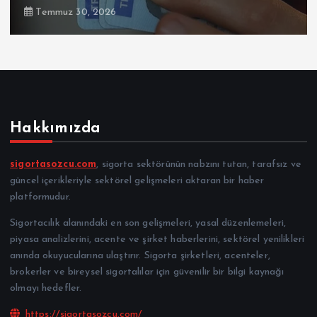
Temmuz 30, 2026
Hakkımızda
sigortasozcu.com
, sigorta sektörünün nabzını tutan, tarafsız ve
güncel içerikleriyle sektörel gelişmeleri aktaran bir haber
platformudur.
Sigortacılık alanındaki en son gelişmeleri, yasal düzenlemeleri,
piyasa analizlerini, acente ve şirket haberlerini, sektörel yenilikleri
anında okuyucularına ulaştırır. Sigorta şirketleri, acenteler,
brokerler ve bireysel sigortalılar için güvenilir bir bilgi kaynağı
olmayı hedefler.
https://sigortasozcu.com/