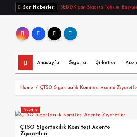
İ
SEDDK’dan Sigorta Tahkim Başvurul
Son Haberler:
ç
e
r
i
ğ
e
a
Anasayfa
Sigorta
Şirketler
Acen
t
l
a
Home
ÇTSO Sigortacılık Komitesi Acente Ziyaretle
Acente
ÇTSO Sigortacılık Komitesi Acente
Ziyaretleri