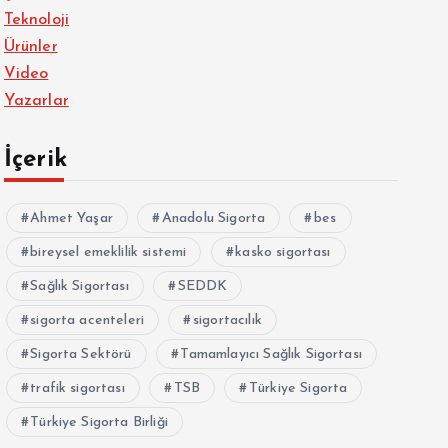
Teknoloji
Ürünler
Video
Yazarlar
İçerik
Ahmet Yaşar
Anadolu Sigorta
bes
bireysel emeklilik sistemi
kasko sigortası
Sağlık Sigortası
SEDDK
sigorta acenteleri
sigortacılık
Sigorta Sektörü
Tamamlayıcı Sağlık Sigortası
trafik sigortası
TSB
Türkiye Sigorta
Türkiye Sigorta Birliği