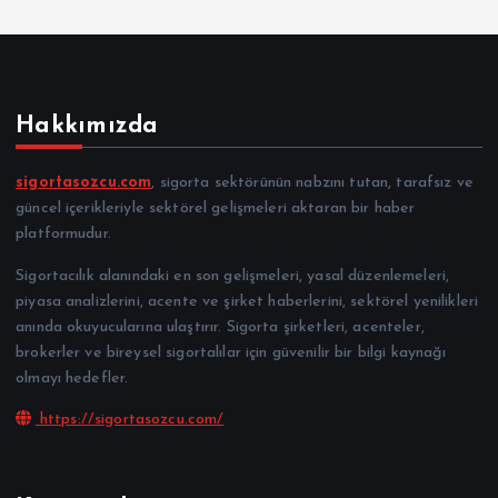
Hakkımızda
sigortasozcu.com
, sigorta sektörünün nabzını tutan, tarafsız ve
güncel içerikleriyle sektörel gelişmeleri aktaran bir haber
platformudur.
Sigortacılık alanındaki en son gelişmeleri, yasal düzenlemeleri,
piyasa analizlerini, acente ve şirket haberlerini, sektörel yenilikleri
anında okuyucularına ulaştırır. Sigorta şirketleri, acenteler,
brokerler ve bireysel sigortalılar için güvenilir bir bilgi kaynağı
olmayı hedefler.
https://sigortasozcu.com/