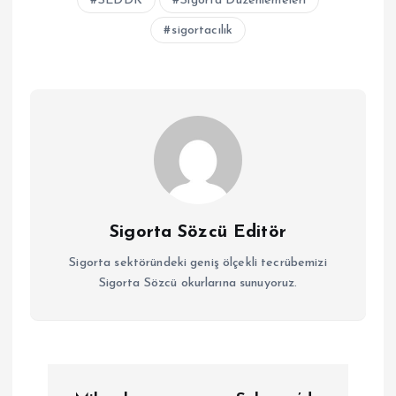
SEDDK
Sigorta Düzenlemeleri
sigortacılık
Sigorta Sözcü Editör
Sigorta sektöründeki geniş ölçekli tecrübemizi
Sigorta Sözcü okurlarına sunuyoruz.
Y