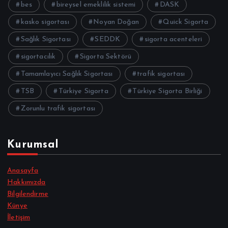
bes
bireysel emeklilik sistemi
DASK
kasko sigortası
Noyan Doğan
Quick Sigorta
Sağlık Sigortası
SEDDK
sigorta acenteleri
sigortacılık
Sigorta Sektörü
Tamamlayıcı Sağlık Sigortası
trafik sigortası
TSB
Türkiye Sigorta
Türkiye Sigorta Birliği
Zorunlu trafik sigortası
Kurumsal
Anasayfa
Hakkımızda
Bilgilendirme
Künye
İletişim