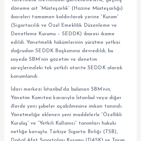
Yönetmelik metnindeki güncellemelerle, geçmiş
döneme ait “Müsteşarlık” (Hazine Müsteşarlığı)
ibareleri tamamen kaldırılarak yerine “Kurum”
(Sigortacılık ve Özel Emeklilik Düzenleme ve
Denetleme Kurumu – SEDDK) ibaresi ikame
edildi. Yönetmelik hükümlerinin yürütme yetkisi
doğrudan SEDDK Başkanına devredildi, bu
sayede SBM’nin gözetim ve denetim
süreçlerindeki tek yetkili otorite SEDDK olarak
konumlandı.
İdari merkezi İstanbul’da bulunan SBM’nin,
Yönetim Komitesi kararıyla İstanbul veya diğer
illerde yeni şubeler açabilmesine imkan tanındı.
Yönetmeliğe eklenen yeni maddelerle “Özellikli
Kuruluş” ve “Yetkili Kullanıcı” tanımları hukuki
netliğe kavuştu. Türkiye Sigorta Birliği (TSB),
Doğal Afet Sigortaları Kurumu (DASK) ve Tarım