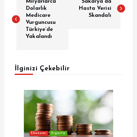
Milyarlarca
Sakarya’da
a
Dolarlık
Hasta Verisi
Medicare
Skandalı
Vurguncusu
z
Türkiye’de
Yakalandı
ı
g
e
İlginizi Çekebilir
z
i
n
m
Ekonomi
Sigorta