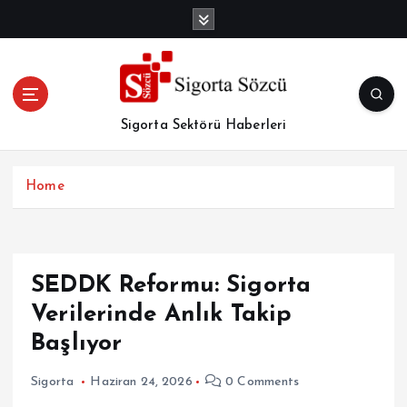
İ
ç
e
r
i
ğ
Sigorta Sektörü Haberleri
e
a
t
Home
l
a
SEDDK Reformu: Sigorta
Verilerinde Anlık Takip
Başlıyor
Sigorta
Haziran 24, 2026
0 Comments