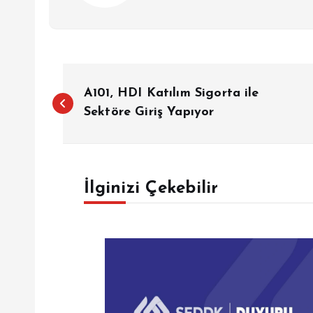
Y
A101, HDI Katılım Sigorta ile
a
Sektöre Giriş Yapıyor
z
İlginizi Çekebilir
ı
g
e