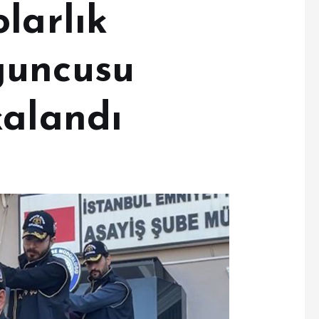
larlık
guncusu
kalandı