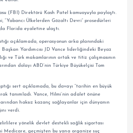
e edildi.
su (FBI) Direktörü Kash Patel kamuoyuyla paylaştı.
i, “Yabancı Ülkelerden Gözaltı Devri” prosedürleri
a Florida eyaletine ulaştı.
ptığı açıklamada, operasyonun arka planındaki
BD Başkan Yardımcısı JD Vance liderliğindeki Beyaz
ı ve Türk makamlarının ortak ve titiz çalışmasının
ılarından dolayı ABD’nin Türkiye Büyükelçisi Tom
ptığı sert açıklamada, bu davayı “tarihin en büyük
arak tanımladı. Vance, Hilmi’nin adalet önüne
şlarından haksız kazanç sağlayanlar için dünyanın
ını verdi.
elirlilere yönelik devlet destekli sağlık sigortası
emi Medicare, geçmişten bu yana organize suç