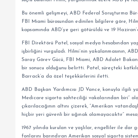
suçlu bulunan Hilmi, yargılanmak üzere ABD’ye iad
Bu önemli gelişmeyi, ABD Federal Soruşturma Büro
FBI Miami bürosundan edinilen bilgilere göre, Hilm
kapsamında ABD’ye geri götürüldü ve 19 Haziran’d
FBI Direktörü Patel, sosyal medya hesabından ya
işbirliğini vurguladı. Hilmi’nin yakalanmasının, A
Saray Görev Gücü, FBI Miami, ABD Adalet Bakanlığ
bir sonucu olduğunu belirtti. Patel, süreçteki katk
Barrack’a da özel teşekkürlerini iletti.
ABD Başkan Yardımcısı JD Vance, konuyla ilgili ya
Medicare sigorta sahteciliği vakalarından biri” ol
çıkarılacağının altını çizerek, “Amerikan vatanda
hiçbir yeri güvenli bir sığınak olamayacaktır” mesaj
1967 yılında kurulan ve yaşlılar, engelliler ile dar g
fonlarını barındıran Amerikan sosyal sigorta sist