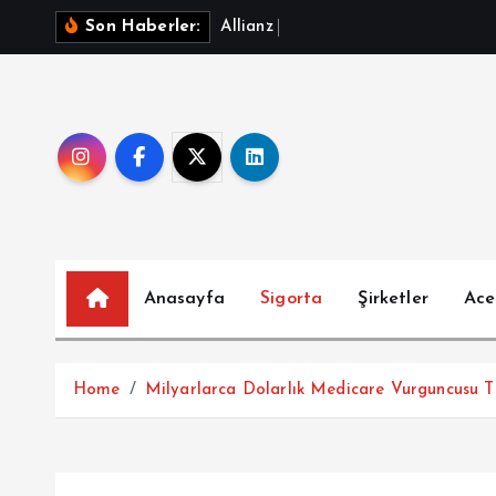
İ
A
l
l
i
a
n
z
T
S
S
A
ğ
ı
Y
Son Haberler:
ç
e
r
i
ğ
e
a
t
l
Anasayfa
Sigorta
Şirketler
Ace
a
Home
Milyarlarca Dolarlık Medicare Vurguncusu T