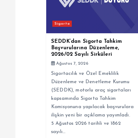
z
i
Sigorta
n
SEDDK’dan Sigorta Tahkim
Başvurularına Düzenleme,
m
2026/02 Sayılı Sirküleri
Ağustos 7, 2026
e
Sigortacılık ve Özel Emeklilik
Düzenleme ve Denetleme Kurumu
s
(SEDDK), motorlu araç sigortaları
kapsamında Sigorta Tahkim
i
Komisyonuna yapılacak başvurulara
ilişkin yeni bir açıklama yayımladı.
5 Ağustos 2026 tarihli ve 1862
sayılı…