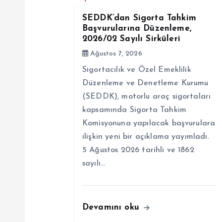
z
SEDDK’dan Sigorta Tahkim
i
Başvurularına Düzenleme,
2026/02 Sayılı Sirküleri
Ağustos 7, 2026
n
Sigortacılık ve Özel Emeklilik
m
Düzenleme ve Denetleme Kurumu
(SEDDK), motorlu araç sigortaları
kapsamında Sigorta Tahkim
e
Komisyonuna yapılacak başvurulara
ilişkin yeni bir açıklama yayımladı.
s
5 Ağustos 2026 tarihli ve 1862
sayılı…
i
Devamını oku