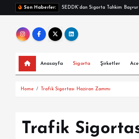
İ
SEDDK’dan Sigorta Tahkim Başvurul
Son Haberler:
ç
e
r
i
ğ
e
a
Anasayfa
Sigorta
Şirketler
Ace
t
l
a
Home
Trafik Sigortası Haziran Zammı
Trafik Sigorta