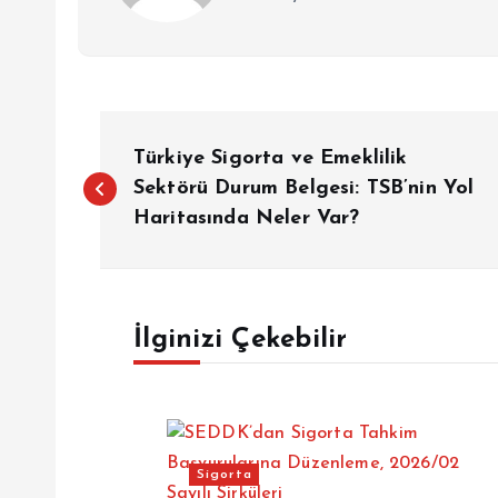
Y
Türkiye Sigorta ve Emeklilik
a
Sektörü Durum Belgesi: TSB’nin Yol
Haritasında Neler Var?
z
ı
İlginizi Çekebilir
g
e
Sigorta