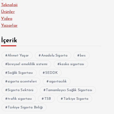
Teknoloji
Ürünler
Video
Yazarlar
İçerik
Ahmet Yaşar
Anadolu Sigorta
bes
bireysel emeklilik sistemi
kasko sigortası
Sağlık Sigortası
SEDDK
sigorta acenteleri
sigortacılık
Sigorta Sektörü
Tamamlayıcı Sağlık Sigortası
trafik sigortası
TSB
Türkiye Sigorta
Türkiye Sigorta Birliği