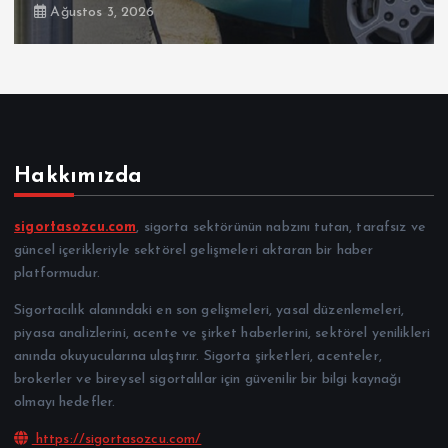
Ağustos 3, 2026
Hakkımızda
sigortasozcu.com
, sigorta sektörünün nabzını tutan, tarafsız ve
güncel içerikleriyle sektörel gelişmeleri aktaran bir haber
platformudur.
Sigortacılık alanındaki en son gelişmeleri, yasal düzenlemeleri,
piyasa analizlerini, acente ve şirket haberlerini, sektörel yenilikleri
anında okuyucularına ulaştırır. Sigorta şirketleri, acenteler,
brokerler ve bireysel sigortalılar için güvenilir bir bilgi kaynağı
olmayı hedefler.
https://sigortasozcu.com/