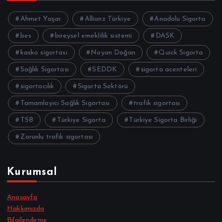
Ahmet Yaşar
Allianz Türkiye
Anadolu Sigorta
bes
bireysel emeklilik sistemi
DASK
kasko sigortası
Noyan Doğan
Quick Sigorta
Sağlık Sigortası
SEDDK
sigorta acenteleri
sigortacılık
Sigorta Sektörü
Tamamlayıcı Sağlık Sigortası
trafik sigortası
TSB
Türkiye Sigorta
Türkiye Sigorta Birliği
Zorunlu trafik sigortası
Kurumsal
Anasayfa
Hakkımızda
Bilgilendirme