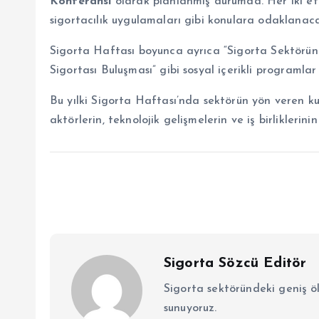
Konferansı
olarak planlanmış durumda. Her iki etki
sigortacılık uygulamaları gibi konulara odaklanac
Sigorta Haftası boyunca ayrıca “Sigorta Sektöründ
Sigortası Buluşması” gibi sosyal içerikli programla
Bu yılki Sigorta Haftası’nda sektörün yön veren ku
aktörlerin, teknolojik gelişmelerin ve iş birliklerini
Sigorta Sözcü Editör
Sigorta sektöründeki geniş ö
sunuyoruz.