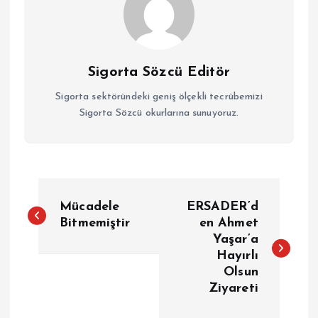
Sigorta Sözcü Editör
Sigorta sektöründeki geniş ölçekli tecrübemizi
Sigorta Sözcü okurlarına sunuyoruz.
Y
Mücadele
ERSADER’d
a
Bitmemiştir
en Ahmet
Yaşar’a
Hayırlı
z
Olsun
Ziyareti
ı