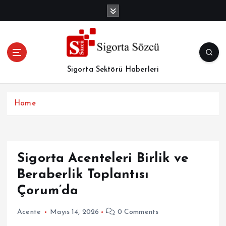
İ
ç
e
r
i
ğ
Sigorta Sektörü Haberleri
e
a
t
Home
l
a
Sigorta Acenteleri Birlik ve
Beraberlik Toplantısı
Çorum’da
Acente
Mayıs 14, 2026
0 Comments