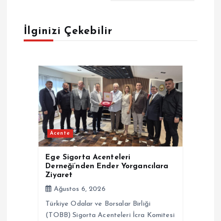
g
e
İlginizi Çekebilir
z
i
n
m
Acente
e
Ege Sigorta Acenteleri
Derneği’nden Ender Yorgancılara
s
Ziyaret
Ağustos 6, 2026
i
Türkiye Odalar ve Borsalar Birliği
(TOBB) Sigorta Acenteleri İcra Komitesi