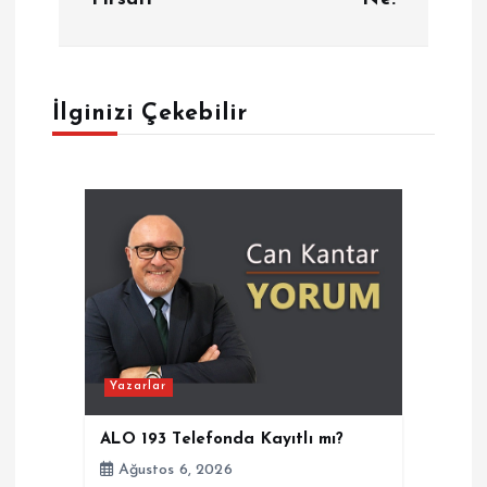
z
ı
g
İlginizi Çekebilir
e
z
i
n
m
Yazarlar
e
ALO 193 Telefonda Kayıtlı mı?
Ağustos 6, 2026