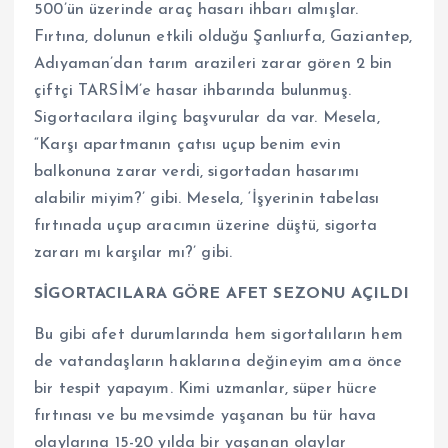
500’ün üzerinde araç hasarı ihbarı almışlar.
Fırtına, dolunun etkili olduğu Şanlıurfa, Gaziantep,
Adıyaman’dan tarım arazileri zarar gören 2 bin
çiftçi TARSİM’e hasar ihbarında bulunmuş.
Sigortacılara ilginç başvurular da var. Mesela,
“Karşı apartmanın çatısı uçup benim evin
balkonuna zarar verdi, sigortadan hasarımı
alabilir miyim?’ gibi. Mesela, ‘İşyerinin tabelası
fırtınada uçup aracımın üzerine düştü, sigorta
zararı mı karşılar mı?’ gibi.
SİGORTACILARA GÖRE AFET SEZONU AÇILDI
Bu gibi afet durumlarında hem sigortalıların hem
de vatandaşların haklarına değineyim ama önce
bir tespit yapayım. Kimi uzmanlar, süper hücre
fırtınası ve bu mevsimde yaşanan bu tür hava
olaylarına 15-20 yılda bir yaşanan olaylar