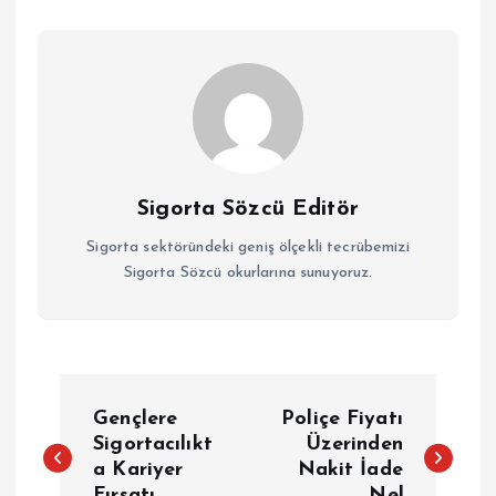
Sigorta Sözcü Editör
Sigorta sektöründeki geniş ölçekli tecrübemizi
Sigorta Sözcü okurlarına sunuyoruz.
Y
Gençlere
Poliçe Fiyatı
a
Sigortacılıkt
Üzerinden
a Kariyer
Nakit İade
Fırsatı
Ne!