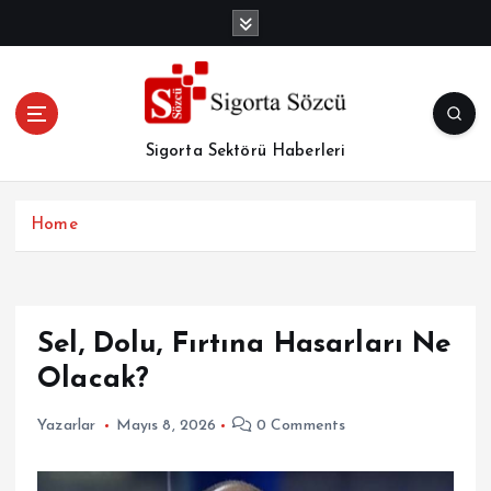
İ
ç
e
r
i
ğ
Sigorta Sektörü Haberleri
e
a
t
Home
l
a
Sel, Dolu, Fırtına Hasarları Ne
Olacak?
Yazarlar
Mayıs 8, 2026
0 Comments