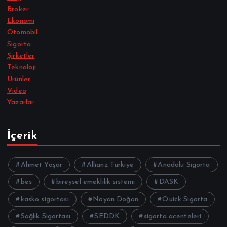
Broker
Ekonomi
Otomobil
Sigorta
Şirketler
Teknoloji
Ürünler
Video
Yazarlar
İçerik
Ahmet Yaşar
Allianz Türkiye
Anadolu Sigorta
bes
bireysel emeklilik sistemi
DASK
kasko sigortası
Noyan Doğan
Quick Sigorta
Sağlık Sigortası
SEDDK
sigorta acenteleri