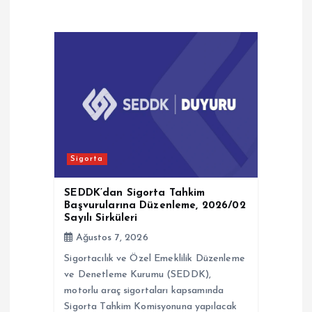
z
i
n
m
e
Sigorta
s
SEDDK’dan Sigorta Tahkim
Başvurularına Düzenleme, 2026/02
Sayılı Sirküleri
i
Ağustos 7, 2026
Sigortacılık ve Özel Emeklilik Düzenleme
ve Denetleme Kurumu (SEDDK),
motorlu araç sigortaları kapsamında
Sigorta Tahkim Komisyonuna yapılacak