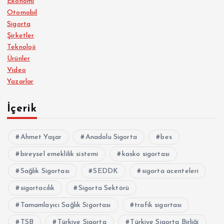
Ekonomi
Otomobil
Sigorta
Şirketler
Teknoloji
Ürünler
Video
Yazarlar
İçerik
Ahmet Yaşar
Anadolu Sigorta
bes
bireysel emeklilik sistemi
kasko sigortası
Sağlık Sigortası
SEDDK
sigorta acenteleri
sigortacılık
Sigorta Sektörü
Tamamlayıcı Sağlık Sigortası
trafik sigortası
TSB
Türkiye Sigorta
Türkiye Sigorta Birliği