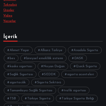
Teknoloji
Ürünler
Video
Yazarlar
İçerik
Ahmet Yaşar
Allianz Türkiye
Anadolu Sigorta
bes
bireysel emeklilik sistemi
DASK
kasko sigortası
Noyan Doğan
Quick Sigorta
Sağlık Sigortası
SEDDK
sigorta acenteleri
sigortacılık
Sigorta Sektörü
Tamamlayıcı Sağlık Sigortası
trafik sigortası
TSB
Türkiye Sigorta
Türkiye Sigorta Birliği