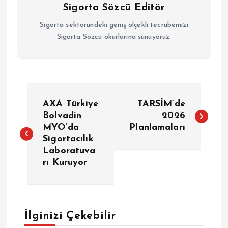
Sigorta Sözcü Editör
Sigorta sektöründeki geniş ölçekli tecrübemizi
Sigorta Sözcü okurlarına sunuyoruz.
Y
AXA Türkiye
TARSİM’de
a
Bolvadin
2026
MYO’da
Planlamaları
Sigortacılık
z
Laboratuva
rı Kuruyor
ı
g
e
İlginizi Çekebilir