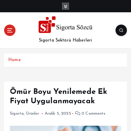
İ
ç
e
r
i
ğ
Sigorta Sektörü Haberleri
e
a
t
Home
l
a
Ömür Boyu Yenilemede Ek
Fiyat Uygulanmayacak
Sigorta
,
Ürünler
Aralık 5, 2025
0 Comments