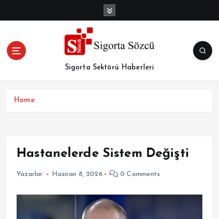
İ
ç
e
r
i
ğ
Sigorta Sektörü Haberleri
e
a
t
Home
l
a
Hastanelerde Sistem Değişti
Yazarlar
Haziran 8, 2026
0 Comments