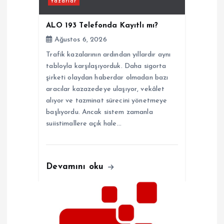
m
Yazarlar
e
ALO 193 Telefonda Kayıtlı mı?
Ağustos 6, 2026
s
Trafik kazalarının ardından yıllardır aynı
tabloyla karşılaşıyorduk. Daha sigorta
i
şirketi olaydan haberdar olmadan bazı
aracılar kazazedeye ulaşıyor, vekâlet
alıyor ve tazminat sürecini yönetmeye
başlıyordu. Ancak sistem zamanla
suiistimallere açık hale…
Devamını oku