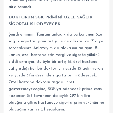
izinlerini yenilemeleri için de 1 Haziran’a kadar
süre tanındı.
DOKTORUN SGK PRİMİNİ ÖZEL SAĞLIK
SİGORTALISI ÖDEYECEK
Şimdi eminim, ‘Tamam anladık da bu konunun özel
sağlık sigortası prim artışı ile ne alakası var?’ diye
soracaksınız. Anlatayım da alakasını anlayın. Bu
kanun, özel hastanelerin vergi ve sigorta yükünü
ciddi artırıyor. Bu öyle bir artış ki, özel hastane,
çalıştırdığı her bir doktor için yüzde 15 gelir vergisi
ve yüzde 31’in üzerinde sigorta primi ödeyecek.
Özel hastane doktoru asgari ücretli
gösteremeyeceğine, SGK’ya ödenecek prime esas
kazancın üst tavanının da aylık 297 bin lira
olduğuna göre; hastaneye sigorta prim yükünün ne
olacağını varın siz hesaplayın.