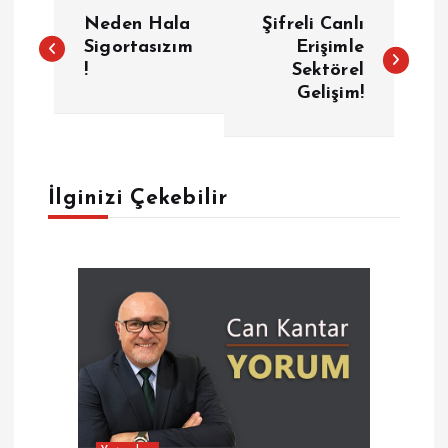
Y
Neden Hala
Şifreli Canlı
a
Sigortasızım
Erişimle
!
Sektörel
Gelişim!
z
ı
g
İlginizi Çekebilir
e
z
i
n