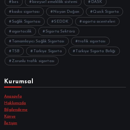
bes
bireysel emeklilik sistemi
DASK
kasko sigortası
Noyan Doğan
Quick Sigorta
Sağlık Sigortası
SEDDK
sigorta acenteleri
sigortacılık
Sigorta Sektörü
Tamamlayıcı Sağlık Sigortası
trafik sigortası
TSB
Türkiye Sigorta
Türkiye Sigorta Birliği
Zorunlu trafik sigortası
Kurumsal
Anasayfa
Hakkımızda
Bilgilendirme
Künye
İletişim