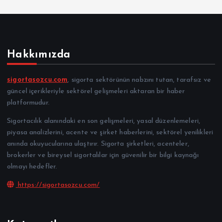
Hakkımızda
sigortasozcu.com
, sigorta sektörünün nabzını tutan, tarafsız ve
güncel içerikleriyle sektörel gelişmeleri aktaran bir haber
platformudur.
Sigortacılık alanındaki en son gelişmeleri, yasal düzenlemeleri,
piyasa analizlerini, acente ve şirket haberlerini, sektörel yenilikleri
anında okuyucularına ulaştırır. Sigorta şirketleri, acenteler,
brokerler ve bireysel sigortalılar için güvenilir bir bilgi kaynağı
olmayı hedefler.
https://sigortasozcu.com/