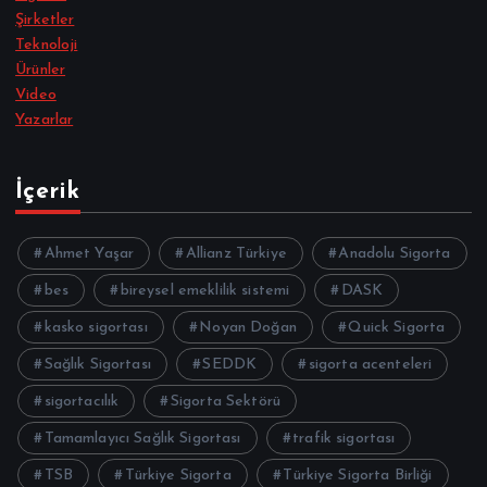
Şirketler
Teknoloji
Ürünler
Video
Yazarlar
İçerik
Ahmet Yaşar
Allianz Türkiye
Anadolu Sigorta
bes
bireysel emeklilik sistemi
DASK
kasko sigortası
Noyan Doğan
Quick Sigorta
Sağlık Sigortası
SEDDK
sigorta acenteleri
sigortacılık
Sigorta Sektörü
Tamamlayıcı Sağlık Sigortası
trafik sigortası
TSB
Türkiye Sigorta
Türkiye Sigorta Birliği