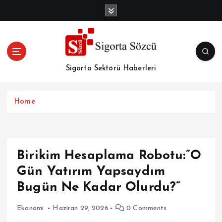
İ
ç
e
r
i
ğ
Sigorta Sektörü Haberleri
e
a
t
Home
l
a
Birikim Hesaplama Robotu:”O
Gün Yatırım Yapsaydım
Bugün Ne Kadar Olurdu?”
Ekonomi
Haziran 29, 2026
0 Comments