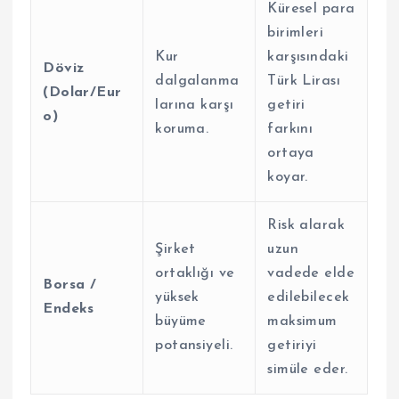
Küresel para
birimleri
Kur
karşısındaki
Döviz
dalgalanma
Türk Lirası
(Dolar/Eur
larına karşı
getiri
o)
koruma.
farkını
ortaya
koyar.
Risk alarak
Şirket
uzun
ortaklığı ve
vadede elde
Borsa /
yüksek
edilebilecek
Endeks
büyüme
maksimum
potansiyeli.
getiriyi
simüle eder.