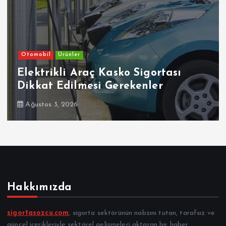
Otomobil
Ehliyetinde Bu Kodlar Olanlar
Dikkat
Temmuz 30, 2026
Hakkımızda
sigortasozcu.com
, sigorta sektörünün nabzını tutan, tarafsız ve
güncel içerikleriyle sektörel gelişmeleri aktaran bir haber