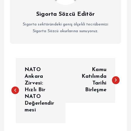
Sigorta Sözcü Editör
Sigorta sektöründeki geniş ölçekli tecrübemizi
Sigorta Sözcü okurlarına sunuyoruz.
Y
NATO
Kamu
a
Ankara
Katılımda
Zirvesi:
Tarihi
Hızlı Bir
Birleşme
z
NATO
Değerlendir
ı
mesi
g