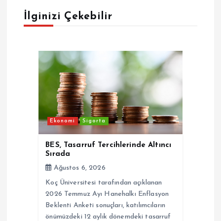
e
İlginizi Çekebilir
z
i
n
m
Ekonomi
Sigorta
e
BES, Tasarruf Tercihlerinde Altıncı
s
Sırada
Ağustos 6, 2026
i
Koç Üniversitesi tarafından açıklanan
2026 Temmuz Ayı Hanehalkı Enflasyon
Beklenti Anketi sonuçları, katılımcıların
önümüzdeki 12 aylık dönemdeki tasarruf