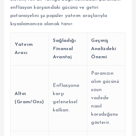
enflasyon karşısındaki gücünü ve getiri
potansiyelini şu popüler yatırım araçlarıyla
kıyaslamanıza olanak tanır:
Sağladığı
Geçmiş
Yatırım
Finansal
Analizdeki
Aracı
Avantaj
Önemi
Paranızın
alım gücünü
Enflasyona
uzun
Altın
karşı
vadede
(Gram/Ons)
geleneksel
nasıl
kalkan.
koruduğunu
gösterir.