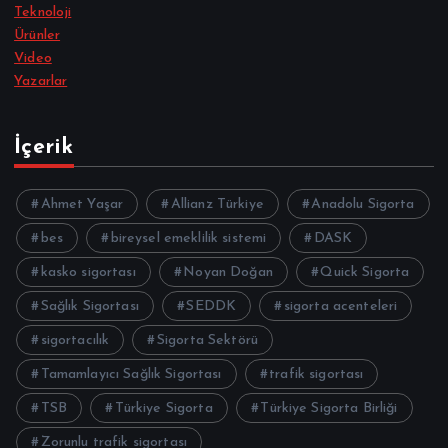
Teknoloji
Ürünler
Video
Yazarlar
İçerik
Ahmet Yaşar
Allianz Türkiye
Anadolu Sigorta
bes
bireysel emeklilik sistemi
DASK
kasko sigortası
Noyan Doğan
Quick Sigorta
Sağlık Sigortası
SEDDK
sigorta acenteleri
sigortacılık
Sigorta Sektörü
Tamamlayıcı Sağlık Sigortası
trafik sigortası
TSB
Türkiye Sigorta
Türkiye Sigorta Birliği
Zorunlu trafik sigortası