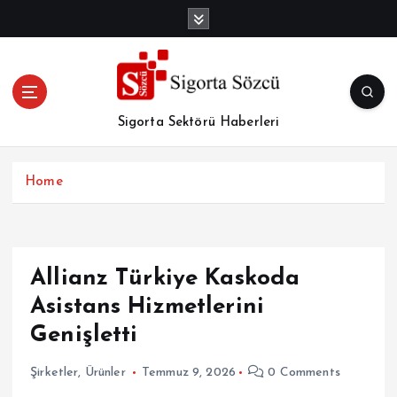
İ
ç
e
r
i
ğ
Sigorta Sektörü Haberleri
e
a
t
Home
l
a
Allianz Türkiye Kaskoda
Asistans Hizmetlerini
Genişletti
Şirketler
,
Ürünler
Temmuz 9, 2026
0 Comments