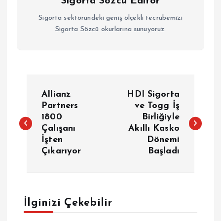
Sigorta Sözcü Editör
Sigorta sektöründeki geniş ölçekli tecrübemizi
Sigorta Sözcü okurlarına sunuyoruz.
Y
Allianz
HDI Sigorta
a
Partners
ve Togg İş
1800
Birliğiyle
Çalışanı
Akıllı Kasko
z
İşten
Dönemi
Çıkarıyor
Başladı
ı
g
e
İlginizi Çekebilir