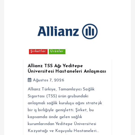
z
i
n
m
Şirketler
Ürünler
e
Allianz TSS Ağı Yeditepe
Üniversitesi Hastaneleri Anlaşması
s
Ağustos 7, 2026
Allianz Türkiye, Tamamlayıcı Sağlık
i
Sigortası (TSS) ürün grubundaki
anlaşmalı sağlık kuruluşu ağını stratejik
bir iş birliğiyle genişletti. Şirket, bu
kapsamda önde gelen sağlık
kurumlarından Yeditepe Üniversitesi
Kozyatağı ve Koşuyolu Hastaneleri…