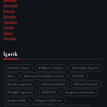
Ekonomi
Otomobil
Sigorta
Şirketler
Teknoloji
Ürünler
Video
Yazarlar
İçerik
Ahmet Yaşar
Allianz Türkiye
Anadolu Sigorta
bes
bireysel emeklilik sistemi
DASK
kasko sigortası
Noyan Doğan
Quick Sigorta
Sağlık Sigortası
SEDDK
sigorta acenteleri
sigortacılık
Sigorta Sektörü