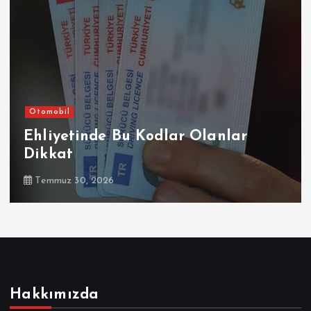
Otomobil
Şir
nde Bu Kodlar Olanlar
Sompo Sig
Alpine M
 2026
Temmuz 30, 
Hakkımızda