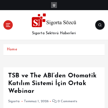
İ
ç
e
r
i
ğ
Sigorta Sektörü Haberleri
e
a
t
Home
l
a
TSB ve The ABI’den Otomatik
Katılım Sistemi İçin Ortak
Webinar
Sigorta
Temmuz 1, 2026
0 Comments