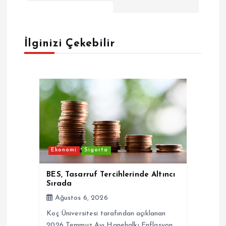
g
e
İlginizi Çekebilir
z
i
n
m
Ekonomi
Sigorta
e
BES, Tasarruf Tercihlerinde Altıncı
Sırada
s
Ağustos 6, 2026
Koç Üniversitesi tarafından açıklanan
i
2026 Temmuz Ayı Hanehalkı Enflasyon