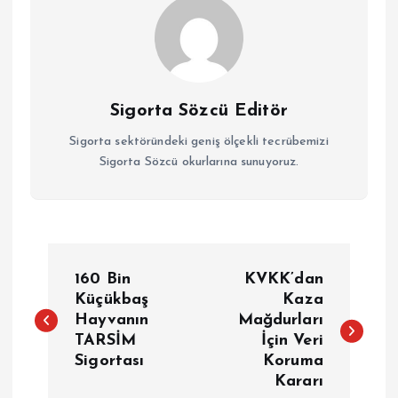
Sigorta Sözcü Editör
Sigorta sektöründeki geniş ölçekli tecrübemizi
Sigorta Sözcü okurlarına sunuyoruz.
Y
160 Bin
KVKK’dan
a
Küçükbaş
Kaza
Hayvanın
Mağdurları
TARSİM
İçin Veri
z
Sigortası
Koruma
Kararı
ı