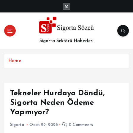
İ
ç
e
r
i
ğ
Sigorta Sektörü Haberleri
e
a
t
Home
l
a
Tekneler Hurdaya Döndü,
Sigorta Neden Ödeme
Yapmıyor?
Sigorta
Ocak 29, 2026
0 Comments