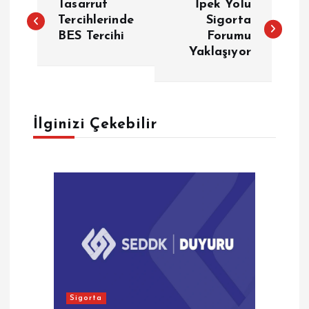
Tasarruf
İpek Yolu
a
Tercihlerinde
Sigorta
BES Tercihi
Forumu
Yaklaşıyor
z
ı
g
İlginizi Çekebilir
e
z
i
n
m
Sigorta