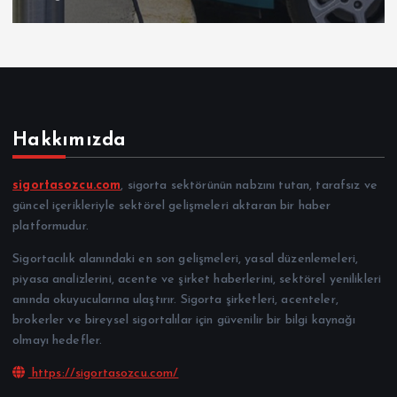
Hakkımızda
sigortasozcu.com
, sigorta sektörünün nabzını tutan, tarafsız ve
güncel içerikleriyle sektörel gelişmeleri aktaran bir haber
platformudur.
Sigortacılık alanındaki en son gelişmeleri, yasal düzenlemeleri,
piyasa analizlerini, acente ve şirket haberlerini, sektörel yenilikleri
anında okuyucularına ulaştırır. Sigorta şirketleri, acenteler,
brokerler ve bireysel sigortalılar için güvenilir bir bilgi kaynağı
olmayı hedefler.
https://sigortasozcu.com/