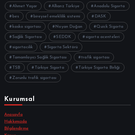
Ahmet Yaşar
Allianz Türkiye
Anadolu Sigorta
bes
bireysel emeklilik sistemi
DASK
kasko sigortası
Noyan Doğan
Quick Sigorta
Sağlık Sigortası
SEDDK
sigorta acenteleri
sigortacılık
Sigorta Sektörü
Tamamlayıcı Sağlık Sigortası
trafik sigortası
TSB
Türkiye Sigorta
Türkiye Sigorta Birliği
Zorunlu trafik sigortası
Kurumsal
Anasayfa
Hakkımızda
Bilgilendirme