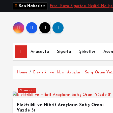
İ
Ferdi Kaza Sigortası Nedir? Ne İşe
Son Haberler:
ç
e
r
i
ğ
e
a
Anasayfa
Sigorta
Şirketler
Acen
t
l
a
Home
Elektrikli ve Hibrit Araçların Satış Oranı Yü
Otomobil
Elektrikli ve Hibrit Araçların Satış Oranı
Yüzde 51