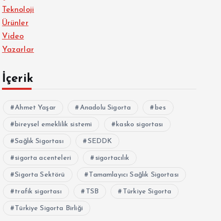
Teknoloji
Ürünler
Video
Yazarlar
İçerik
Ahmet Yaşar
Anadolu Sigorta
bes
bireysel emeklilik sistemi
kasko sigortası
Sağlık Sigortası
SEDDK
sigorta acenteleri
sigortacılık
Sigorta Sektörü
Tamamlayıcı Sağlık Sigortası
trafik sigortası
TSB
Türkiye Sigorta
Türkiye Sigorta Birliği