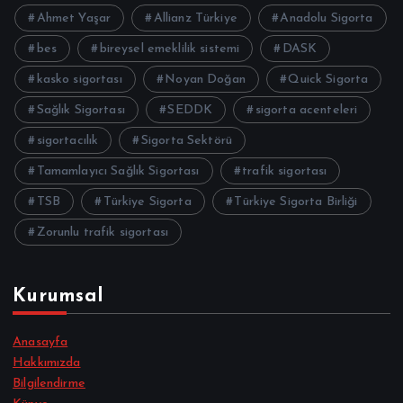
Ahmet Yaşar
Allianz Türkiye
Anadolu Sigorta
bes
bireysel emeklilik sistemi
DASK
kasko sigortası
Noyan Doğan
Quick Sigorta
Sağlık Sigortası
SEDDK
sigorta acenteleri
sigortacılık
Sigorta Sektörü
Tamamlayıcı Sağlık Sigortası
trafik sigortası
TSB
Türkiye Sigorta
Türkiye Sigorta Birliği
Zorunlu trafik sigortası
Kurumsal
Anasayfa
Hakkımızda
Bilgilendirme