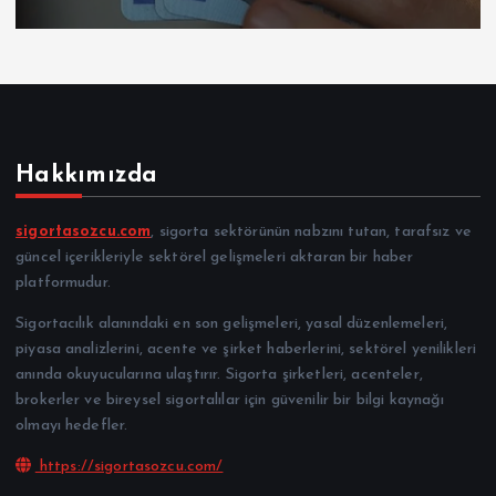
Hakkımızda
sigortasozcu.com
, sigorta sektörünün nabzını tutan, tarafsız ve
güncel içerikleriyle sektörel gelişmeleri aktaran bir haber
platformudur.
Sigortacılık alanındaki en son gelişmeleri, yasal düzenlemeleri,
piyasa analizlerini, acente ve şirket haberlerini, sektörel yenilikleri
anında okuyucularına ulaştırır. Sigorta şirketleri, acenteler,
brokerler ve bireysel sigortalılar için güvenilir bir bilgi kaynağı
olmayı hedefler.
https://sigortasozcu.com/