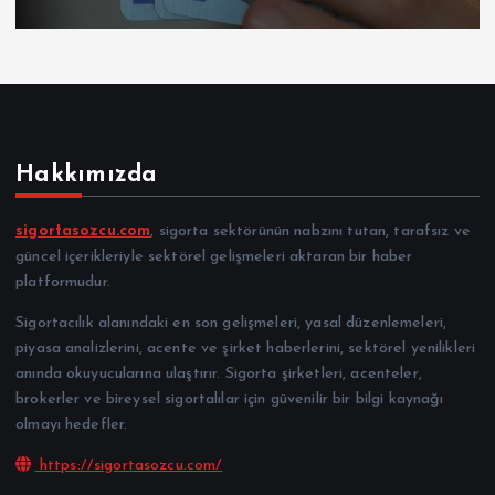
Hakkımızda
sigortasozcu.com
, sigorta sektörünün nabzını tutan, tarafsız ve
güncel içerikleriyle sektörel gelişmeleri aktaran bir haber
platformudur.
Sigortacılık alanındaki en son gelişmeleri, yasal düzenlemeleri,
piyasa analizlerini, acente ve şirket haberlerini, sektörel yenilikleri
anında okuyucularına ulaştırır. Sigorta şirketleri, acenteler,
brokerler ve bireysel sigortalılar için güvenilir bir bilgi kaynağı
olmayı hedefler.
https://sigortasozcu.com/