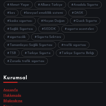
Ahmet Yaşar
Allianz Türkiye
Anadolu Sigorta
bes
bireysel emeklilik sistemi
DASK
kasko sigortası
Noyan Doğan
Quick Sigorta
Sağlık Sigortası
SEDDK
sigorta acenteleri
sigortacılık
Sigorta Sektörü
Tamamlayıcı Sağlık Sigortası
trafik sigortası
TSB
Türkiye Sigorta
Türkiye Sigorta Birliği
Zorunlu trafik sigortası
Kurumsal
Anasayfa
Hakkımızda
Bilgilendirme