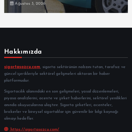
Ağustos 3, 2026
Hakkımızda
sigortasozcu.com
, sigorta sektörünün nabzını tutan, tarafsız ve
güncel içerikleriyle sektörel gelişmeleri aktaran bir haber
platformudur.
Sigortacılık alanındaki en son gelişmeleri, yasal düzenlemeleri,
piyasa analizlerini, acente ve şirket haberlerini, sektörel yenilikleri
anında okuyucularına ulaştırır. Sigorta şirketleri, acenteler,
brokerler ve bireysel sigortalılar için güvenilir bir bilgi kaynağı
olmayı hedefler.
https://sigortasozcu.com/