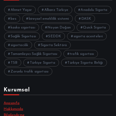
Ahmet Yaşar
Allianz Türkiye
Anadolu Sigorta
bes
bireysel emeklilik sistemi
DASK
kasko sigortası
Noyan Doğan
Quick Sigorta
Sağlık Sigortası
SEDDK
sigorta acenteleri
sigortacılık
Sigorta Sektörü
Tamamlayıcı Sağlık Sigortası
trafik sigortası
TSB
Türkiye Sigorta
Türkiye Sigorta Birliği
Zorunlu trafik sigortası
Kurumsal
Anasayfa
Hakkımızda
Bilgilendirme