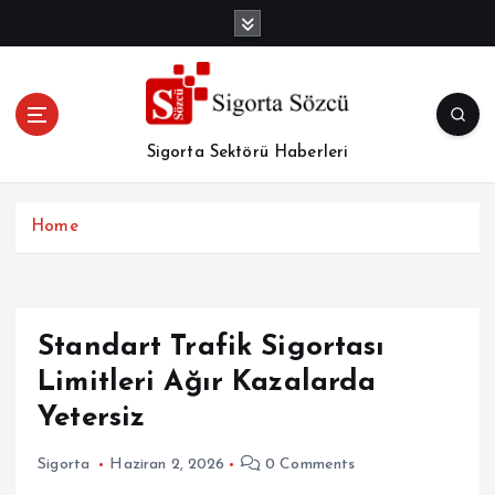
İ
ç
e
r
i
ğ
Sigorta Sektörü Haberleri
e
a
t
Home
l
a
Standart Trafik Sigortası
Limitleri Ağır Kazalarda
Yetersiz
Sigorta
Haziran 2, 2026
0 Comments