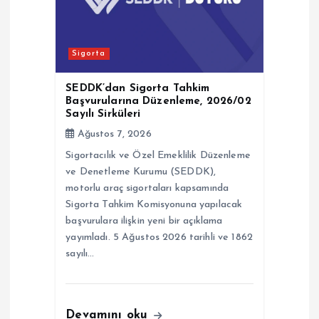
m
e
Sigorta
s
SEDDK’dan Sigorta Tahkim
Başvurularına Düzenleme, 2026/02
Sayılı Sirküleri
i
Ağustos 7, 2026
Sigortacılık ve Özel Emeklilik Düzenleme
ve Denetleme Kurumu (SEDDK),
motorlu araç sigortaları kapsamında
Sigorta Tahkim Komisyonuna yapılacak
başvurulara ilişkin yeni bir açıklama
yayımladı. 5 Ağustos 2026 tarihli ve 1862
sayılı…
Devamını oku