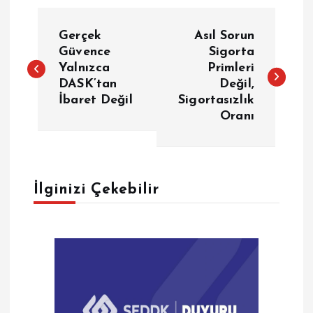
Y
Gerçek
Asıl Sorun
a
Güvence
Sigorta
Yalnızca
Primleri
DASK’tan
Değil,
z
İbaret Değil
Sigortasızlık
Oranı
ı
g
e
İlginizi Çekebilir
z
i
n