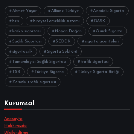
Ahmet Yaşar
Allianz Türkiye
Anadolu Sigorta
bes
bireysel emeklilik sistemi
DASK
kasko sigortası
Noyan Doğan
Quick Sigorta
Sağlık Sigortası
SEDDK
sigorta acenteleri
sigortacılık
Sigorta Sektörü
Tamamlayıcı Sağlık Sigortası
trafik sigortası
TSB
Türkiye Sigorta
Türkiye Sigorta Birliği
Zorunlu trafik sigortası
Kurumsal
Anasayfa
Hakkımızda
Bilgilendirme