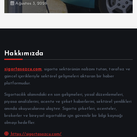
Temmuz 30, 2026
Hakkımızda
sigortasozcu.com
, sigorta sektörünün nabzını tutan, tarafsız ve
güncel içerikleriyle sektörel gelişmeleri aktaran bir haber
platformudur.
Sigortacılık alanındaki en son gelişmeleri, yasal düzenlemeleri,
piyasa analizlerini, acente ve şirket haberlerini, sektörel yenilikleri
anında okuyucularına ulaştırır. Sigorta şirketleri, acenteler,
brokerler ve bireysel sigortalılar için güvenilir bir bilgi kaynağı
olmayı hedefler.
https://sigortasozcu.com/