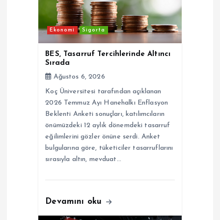
n
Ekonomi
Sigorta
m
BES, Tasarruf Tercihlerinde Altıncı
e
Sırada
Ağustos 6, 2026
s
Koç Üniversitesi tarafından açıklanan
2026 Temmuz Ayı Hanehalkı Enflasyon
i
Beklenti Anketi sonuçları, katılımcıların
önümüzdeki 12 aylık dönemdeki tasarruf
eğilimlerini gözler önüne serdi. Anket
bulgularına göre, tüketiciler tasarruflarını
sırasıyla altın, mevduat…
Devamını oku