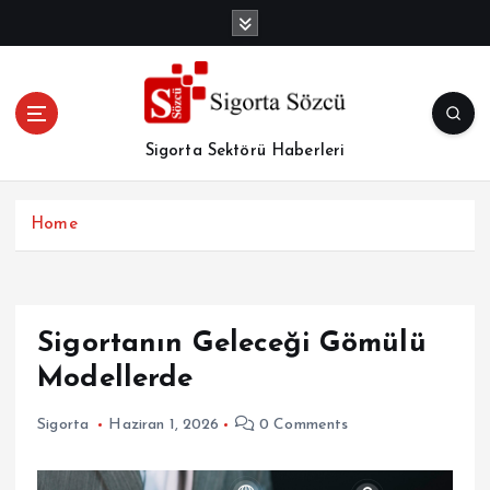
İ
ç
e
r
i
ğ
Sigorta Sektörü Haberleri
e
a
t
Home
l
a
Sigortanın Geleceği Gömülü
Modellerde
Sigorta
Haziran 1, 2026
0 Comments