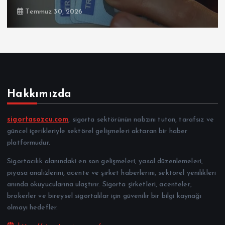
Temmuz 30, 2026
Hakkımızda
sigortasozcu.com
, sigorta sektörünün nabzını tutan, tarafsız ve
güncel içerikleriyle sektörel gelişmeleri aktaran bir haber
platformudur.
Sigortacılık alanındaki en son gelişmeleri, yasal düzenlemeleri,
piyasa analizlerini, acente ve şirket haberlerini, sektörel yenilikleri
anında okuyucularına ulaştırır. Sigorta şirketleri, acenteler,
brokerler ve bireysel sigortalılar için güvenilir bir bilgi kaynağı
olmayı hedefler.