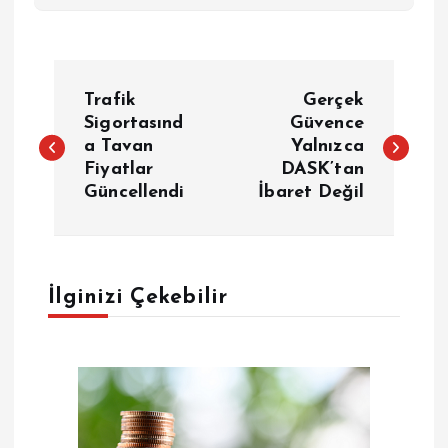
Y
Trafik
Gerçek
a
Sigortasınd
Güvence
a Tavan
Yalnızca
Fiyatlar
DASK’tan
z
Güncellendi
İbaret Değil
ı
g
İlginizi Çekebilir
e
z
i