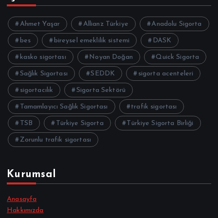
Ahmet Yaşar
Allianz Türkiye
Anadolu Sigorta
bes
bireysel emeklilik sistemi
DASK
kasko sigortası
Noyan Doğan
Quick Sigorta
Sağlık Sigortası
SEDDK
sigorta acenteleri
sigortacılık
Sigorta Sektörü
Tamamlayıcı Sağlık Sigortası
trafik sigortası
TSB
Türkiye Sigorta
Türkiye Sigorta Birliği
Zorunlu trafik sigortası
Kurumsal
Anasayfa
Hakkımızda