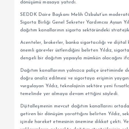
dönüşümü masaya yatırdı.
SEDDK Daire Başkanı Melih Özbulut’un moderatör
Sigorta Birliği Genel Sekreter Yardımcısı Aysun Yıl
dağıtım kanallarının sigorta sektöründeki strateji
Acenteler, brokerler, banka sigortacılığı ve dijita
önemli görevler üstlendiğini belirten Yıldız, sigort
dengeli bir dağıtım yapısıyla mümkün olacağını ifa
Dağıtım kanallarının yalnızca poliçe üretiminde deği
doğru analiz edilmesi ve sigortaya erişimin yaygınl
vurgulayan Yıldız, teknolojinin sektöre yeni fırsa
temelinde yer almaya devam ettiğini söyledi.
Dijitalleşmenin mevcut dağıtım kanallarını ortadan
getiren bir dönüşüm yarattığını belirten Yıldız, sekt
içinde hareket etmesinin önemine dikkat çekti. Ver