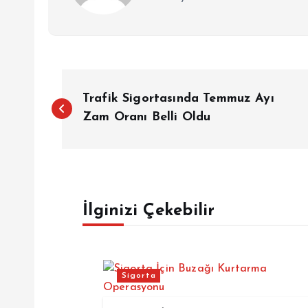
Y
Trafik Sigortasında Temmuz Ayı
a
Zam Oranı Belli Oldu
z
ı
İlginizi Çekebilir
g
e
Sigorta