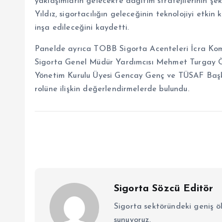
yaklaşımların gelecekte dağıtım stratejilerinin ş
Yıldız, sigortacılığın geleceğinin teknolojiyi etkin
inşa edileceğini kaydetti.
Panelde ayrıca TOBB Sigorta Acenteleri İcra Kom
Sigorta Genel Müdür Yardımcısı Mehmet Turgay Ö
Yönetim Kurulu Üyesi Gencay Genç ve TÜSAF Başk
rolüne ilişkin değerlendirmelerde bulundu.
Sigorta Sözcü Editör
Sigorta sektöründeki geniş ö
sunuyoruz.