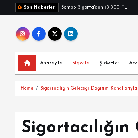
İ
Sompo Sigorta’dan 10.000 TL
Son Haberler:
ç
e
r
i
ğ
e
a
Anasayfa
Sigorta
Şirketler
Ace
t
l
a
Home
Sigortacılığın Geleceği Dağıtım Kanallarıyla
Sigortacılığın