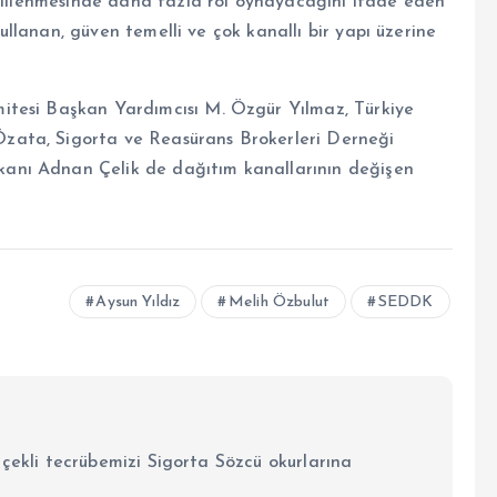
ekillenmesinde daha fazla rol oynayacağını ifade eden
 kullanan, güven temelli ve çok kanallı bir yapı üzerine
itesi Başkan Yardımcısı M. Özgür Yılmaz, Türkiye
zata, Sigorta ve Reasürans Brokerleri Derneği
anı Adnan Çelik de dağıtım kanallarının değişen
Aysun Yıldız
Melih Özbulut
SEDDK
lçekli tecrübemizi Sigorta Sözcü okurlarına