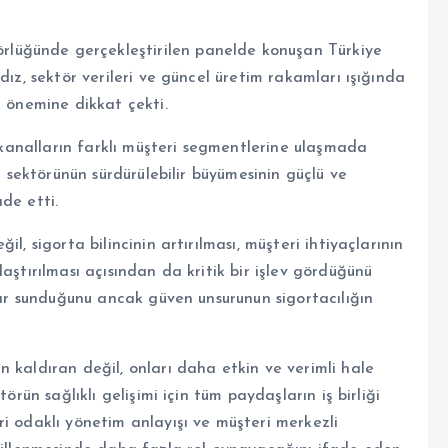
lüğünde gerçekleştirilen panelde konuşan Türkiye
dız, sektör verileri ve güncel üretim rakamları ışığında
k önemine dikkat çekti.
l kanalların farklı müşteri segmentlerine ulaşmada
a sektörünün sürdürülebilir büyümesinin güçlü ve
de etti.
l, sigorta bilincinin artırılması, müşteri ihtiyaçlarının
aştırılması açısından da kritik bir işlev gördüğünü
tlar sunduğunu ancak güven unsurunun sigortacılığın
 kaldıran değil, onları daha etkin ve verimli hale
örün sağlıklı gelişimi için tüm paydaşların iş birliği
i odaklı yönetim anlayışı ve müşteri merkezli