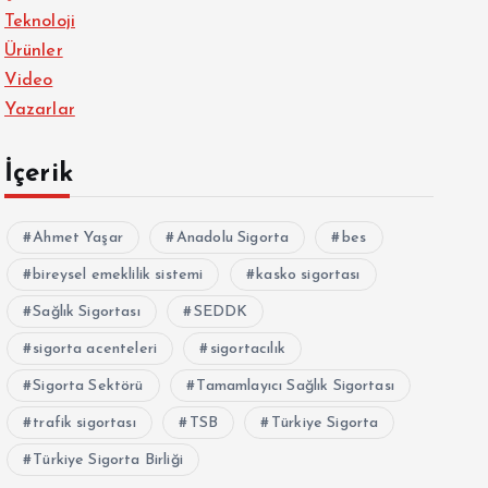
Teknoloji
Ürünler
Video
Yazarlar
İçerik
Ahmet Yaşar
Anadolu Sigorta
bes
bireysel emeklilik sistemi
kasko sigortası
Sağlık Sigortası
SEDDK
sigorta acenteleri
sigortacılık
Sigorta Sektörü
Tamamlayıcı Sağlık Sigortası
trafik sigortası
TSB
Türkiye Sigorta
Türkiye Sigorta Birliği