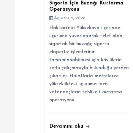
z
Sigorta İçin Buzağı Kurtarma
Operasyonu
i
Ağustos 5, 2026
Hakkari’nin Yüksekova ilçesinde
n
uçuruma yuvarlanarak telef olan
sigortalı bir buzağı, sigorta
m
ekspertiz işlemlerinin
tamamlanabilmesi için köylülerin
e
zorlu çalışmasıyla bulunduğu yerden
çıkarıldı. Halatlarla metrelerce
s
yükseklikteki uçuruma inen
vatandaşların tehlikeli kurtarma
i
operasyonu…
Devamını oku