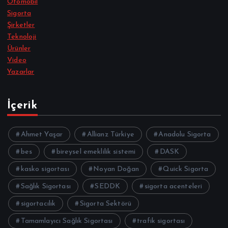
Otomobil
Sigorta
Şirketler
Teknoloji
Ürünler
Video
Yazarlar
İçerik
Ahmet Yaşar
Allianz Türkiye
Anadolu Sigorta
bes
bireysel emeklilik sistemi
DASK
kasko sigortası
Noyan Doğan
Quick Sigorta
Sağlık Sigortası
SEDDK
sigorta acenteleri
sigortacılık
Sigorta Sektörü
Tamamlayıcı Sağlık Sigortası
trafik sigortası