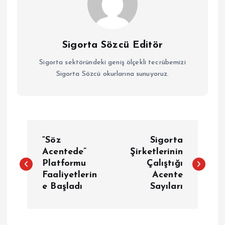
Sigorta Sözcü Editör
Sigorta sektöründeki geniş ölçekli tecrübemizi
Sigorta Sözcü okurlarına sunuyoruz.
Y
“Söz
Sigorta
a
Acentede”
Şirketlerinin
Platformu
Çalıştığı
Faaliyetlerin
Acente
z
e Başladı
Sayıları
ı