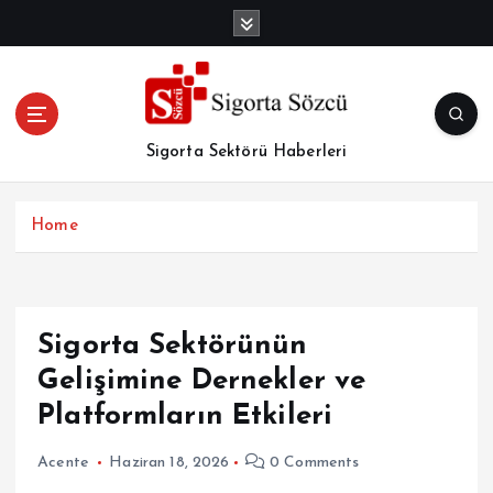
İ
ç
e
r
i
ğ
Sigorta Sektörü Haberleri
e
a
t
Home
l
a
Sigorta Sektörünün
Gelişimine Dernekler ve
Platformların Etkileri
Acente
Haziran 18, 2026
0 Comments