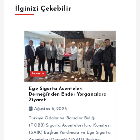
g
İlginizi Çekebilir
e
z
i
n
Acente
m
Ege Sigorta Acenteleri
e
Derneği’nden Ender Yorgancılara
Ziyaret
s
Ağustos 6, 2026
Türkiye Odalar ve Borsalar Birliği
i
(TOBB) Sigorta Acenteleri İcra Komitesi
(SAİK) Başkan Yardımcısı ve Ege Sigorta
Acenteleri Derneği (ESAD) Başkanı