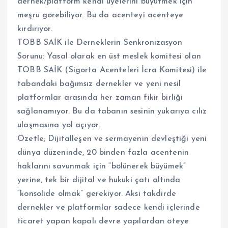
dernek/platform kendi üyelerini büyütmek için
meşru görebiliyor. Bu da acenteyi acenteye
kırdırıyor.
​TOBB SAİK ile Derneklerin Senkronizasyon
Sorunu: Yasal olarak en üst meslek komitesi olan
TOBB SAİK (Sigorta Acenteleri İcra Komitesi) ile
tabandaki bağımsız dernekler ve yeni nesil
platformlar arasında her zaman fikir birliği
sağlanamıyor. Bu da tabanın sesinin yukarıya cılız
ulaşmasına yol açıyor.
​Özetle; Dijitalleşen ve sermayenin devleştiği yeni
dünya düzeninde, 20 binden fazla acentenin
haklarını savunmak için “bölünerek büyümek”
yerine, tek bir dijital ve hukuki çatı altında
“konsolide olmak” gerekiyor. Aksi takdirde
dernekler ve platformlar sadece kendi içlerinde
ticaret yapan kapalı devre yapılardan öteye