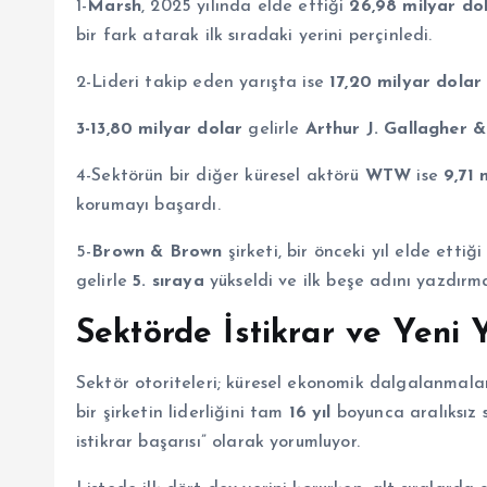
1-
Marsh
, 2025 yılında elde ettiği
26,98 milyar dol
bir fark atarak ilk sıradaki yerini perçinledi.
2-Lideri takip eden yarışta ise
17,20 milyar dolar
3-13,80 milyar dolar
gelirle
Arthur J. Gallagher &
4-Sektörün bir diğer küresel aktörü
WTW
ise
9,71 
korumayı başardı.
5-
Brown & Brown
şirketi, bir önceki yıl elde etti
gelirle
5. sıraya
yükseldi ve ilk beşe adını yazdırm
Sektörde İstikrar ve Yeni Y
Sektör otoriteleri; küresel ekonomik dalgalanmalar
bir şirketin liderliğini tam
16 yıl
boyunca aralıksız s
istikrar başarısı” olarak yorumluyor.