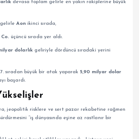
arlık
devasa toplam gelirle en yakın rakiplerine büyük
gelirle
Aon
ikinci sırada,
 Co.
üçüncü sırada yer aldı.
milyar dolarlık
geliriyle dördüncü sıradaki yerini
ği 7. sıradan büyük bir atak yaparak
5,90 milyar dolar
ayı başardı.
ükselişler
a, jeopolitik risklere ve sert pazar rekabetine rağmen
ürdürmesini “iş dünyasında eşine az rastlanır bir