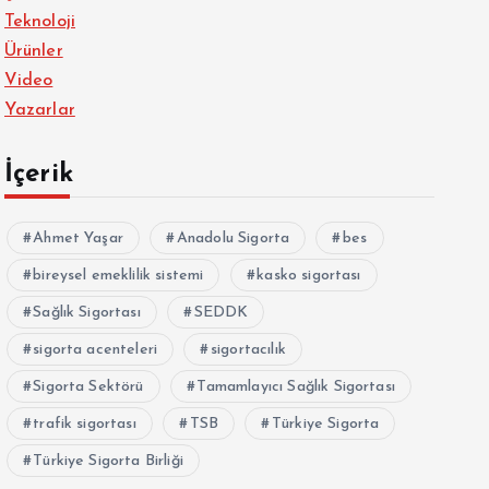
Teknoloji
Ürünler
Video
Yazarlar
İçerik
Ahmet Yaşar
Anadolu Sigorta
bes
bireysel emeklilik sistemi
kasko sigortası
Sağlık Sigortası
SEDDK
sigorta acenteleri
sigortacılık
Sigorta Sektörü
Tamamlayıcı Sağlık Sigortası
trafik sigortası
TSB
Türkiye Sigorta
Türkiye Sigorta Birliği