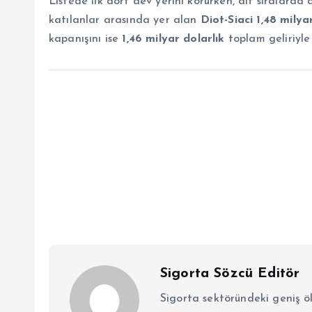
Listede ilk dört dev yerini korurken, alt sıralarda 
katılanlar arasında yer alan
Diot-Siaci
1,48 milya
kapanışını ise
1,46 milyar dolarlık
toplam geliriyl
Sigorta Sözcü Editör
Sigorta sektöründeki geniş ö