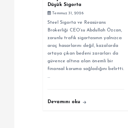
z
Düşük Sigorta
Temmuz 31, 2026
i
Steel Sigorta ve Reasürans
Brokerliği CEO’su Abdullah Özcan,
n
zorunlu trafik sigortasının yalnızca
araç hasarlarını değil, kazalarda
m
ortaya çıkan bedeni zararları da
güvence altına alan önemli bir
e
finansal koruma sağladığını belirtti.
…
s
i
Devamını oku