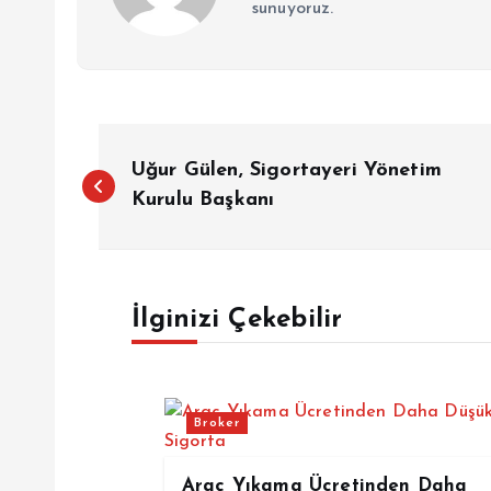
sunuyoruz.
Y
Uğur Gülen, Sigortayeri Yönetim
a
Kurulu Başkanı
z
İlginizi Çekebilir
ı
g
Broker
e
Araç Yıkama Ücretinden Daha