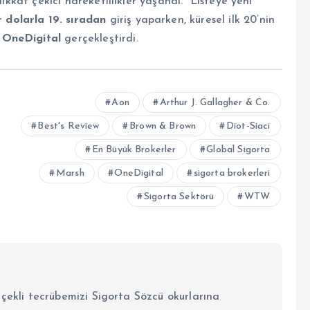
dikkat çekici hareketlilikler yaşandı. Listeye yeni
r dolarla 19. sıradan
giriş yaparken, küresel ilk 20’nin
e
OneDigital
gerçekleştirdi.
Aon
Arthur J. Gallagher & Co.
Best's Review
Brown & Brown
Diot-Siaci
En Büyük Brokerler
Global Sigorta
Marsh
OneDigital
sigorta brokerleri
Sigorta Sektörü
WTW
lçekli tecrübemizi Sigorta Sözcü okurlarına