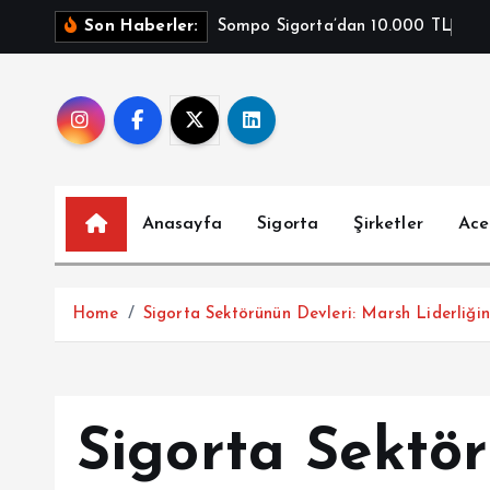
İ
Sompo Sigorta’dan 10.000 TL
Son Haberler:
ç
e
r
i
ğ
e
a
Anasayfa
Sigorta
Şirketler
Ace
t
l
a
Home
Sigorta Sektörünün Devleri: Marsh Liderliği
Sigorta Sektör