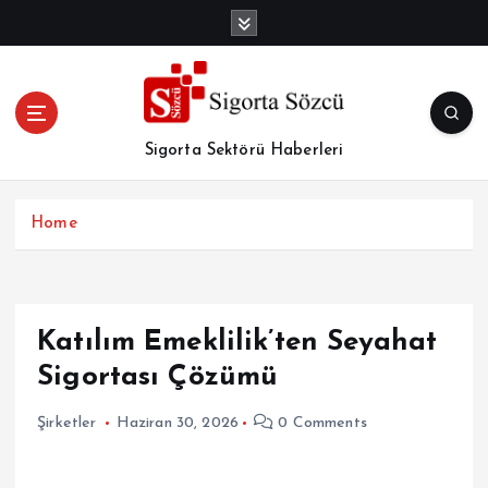
İ
ç
e
r
i
ğ
Sigorta Sektörü Haberleri
e
a
t
Home
l
a
Katılım Emeklilik’ten Seyahat
Sigortası Çözümü
Şirketler
Haziran 30, 2026
0 Comments