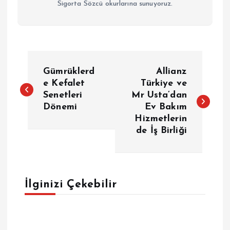
Sigorta Sözcü okurlarına sunuyoruz.
Y
Gümrüklerd
Allianz
a
e Kefalet
Türkiye ve
Senetleri
Mr Usta’dan
Dönemi
Ev Bakım
z
Hizmetlerin
de İş Birliği
ı
g
e
İlginizi Çekebilir
z