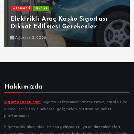
Otomobil
 Sigortası
Ehliyetinde Bu Kodla
ekenler
Dikkat
Temmuz 30, 2026
Hakkımızda
sigortasozcu.com
, sigorta sektörünün nabzını tutan, tarafsız ve
güncel içerikleriyle sektörel gelişmeleri aktaran bir haber
platformudur.
Sigortacılık alanındaki en son gelişmeleri, yasal düzenlemeleri,
piyasa analizlerini, acente ve şirket haberlerini, sektörel yenilikleri