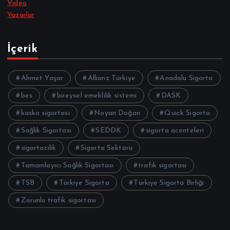
Video
Yazarlar
İçerik
Ahmet Yaşar
Allianz Türkiye
Anadolu Sigorta
bes
bireysel emeklilik sistemi
DASK
kasko sigortası
Noyan Doğan
Quick Sigorta
Sağlık Sigortası
SEDDK
sigorta acenteleri
sigortacılık
Sigorta Sektörü
Tamamlayıcı Sağlık Sigortası
trafik sigortası
TSB
Türkiye Sigorta
Türkiye Sigorta Birliği
Zorunlu trafik sigortası