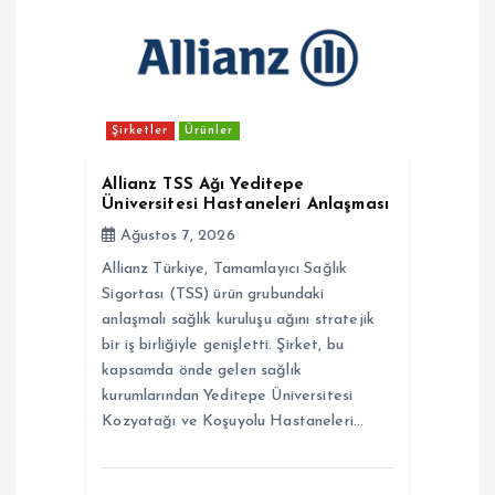
i
n
m
Şirketler
Ürünler
e
Allianz TSS Ağı Yeditepe
Üniversitesi Hastaneleri Anlaşması
s
Ağustos 7, 2026
Allianz Türkiye, Tamamlayıcı Sağlık
i
Sigortası (TSS) ürün grubundaki
anlaşmalı sağlık kuruluşu ağını stratejik
bir iş birliğiyle genişletti. Şirket, bu
kapsamda önde gelen sağlık
kurumlarından Yeditepe Üniversitesi
Kozyatağı ve Koşuyolu Hastaneleri…