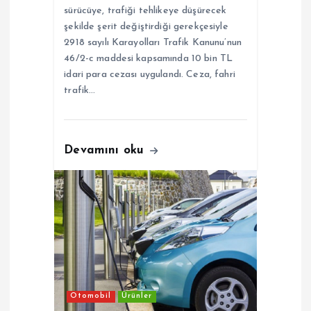
sürücüye, trafiği tehlikeye düşürecek
i
şekilde şerit değiştirdiği gerekçesiyle
2918 sayılı Karayolları Trafik Kanunu’nun
46/2-c maddesi kapsamında 10 bin TL
idari para cezası uygulandı. Ceza, fahri
trafik…
Devamını oku
Otomobil
Ürünler