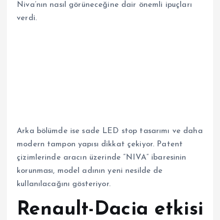
Niva’nın nasıl görüneceğine dair önemli ipuçları
verdi.
Patent görsellerinde, klasik Niva çizgisini koruyan
ancak modern SUV detaylarıyla güncellenmiş
daha köşeli ve kaslı bir tasarım dikkat çekiyor. Ön
bölümde geniş siyah ızgara, yuvarlak LED gündüz
farları ve yükseltilmiş sinyal tasarımı öne çıkarken;
yan tarafta belirgin çamurluk korumaları ve
tavan rayları yer alıyor.
Arka bölümde ise sade LED stop tasarımı ve daha
modern tampon yapısı dikkat çekiyor. Patent
çizimlerinde aracın üzerinde “NIVA” ibaresinin
korunması, model adının yeni nesilde de
kullanılacağını gösteriyor.
Renault-Dacia etkisi