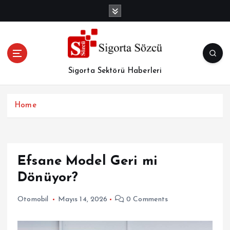
İ
ç
e
r
i
ğ
Sigorta Sektörü Haberleri
e
a
t
Home
l
a
Efsane Model Geri mi
Dönüyor?
Otomobil
Mayıs 14, 2026
0 Comments