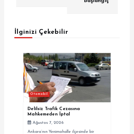
Başlangıç
ı
g
İlginizi Çekebilir
e
z
i
n
Otomobil
m
Delilsiz Trafik Cezasına
e
Mahkemeden İptal
Ağustos 7, 2026
s
Ankara’nın Yenimahalle ilçesinde bir