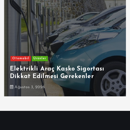
Otomobil
igortası
Ehliyetinde Bu Kodlar 
nler
Dikkat
Temmuz 30, 2026