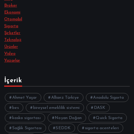
Broker
Ekonomi
Otomobil
Sigorta
Şirketler
Teknoloji
Ürünler
Video
Yazarlar
İçerik
Ahmet Yaşar
Allianz Türkiye
Anadolu Sigorta
bes
bireysel emeklilik sistemi
DASK
kasko sigortası
Noyan Doğan
Quick Sigorta
Sağlık Sigortası
SEDDK
sigorta acenteleri