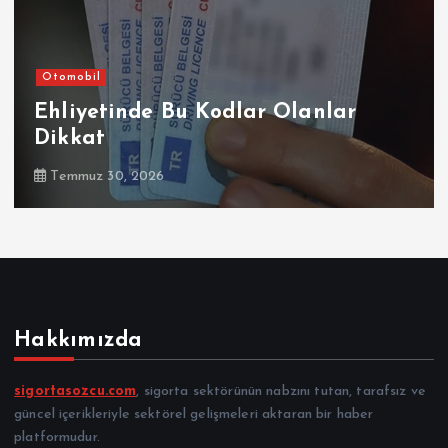
Otomobil
Ehliyetinde Bu Kodlar Olanlar
Dikkat
Temmuz 30, 2026
Hakkımızda
sigortasozcu.com
, sigorta sektörünün nabzını tutan, tarafsız ve
güncel içerikleriyle sektörel gelişmeleri aktaran bir haber
platformudur.