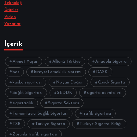
Teknoloji
Ürünler
Video
Yazarlar
İçerik
Ahmet Yaşar
Allianz Türkiye
Anadolu Sigorta
bes
bireysel emeklilik sistemi
DASK
kasko sigortası
Noyan Doğan
Quick Sigorta
Sağlık Sigortası
SEDDK
sigorta acenteleri
sigortacılık
Sigorta Sektörü
Tamamlayıcı Sağlık Sigortası
trafik sigortası
TSB
Türkiye Sigorta
Türkiye Sigorta Birliği
Zorunlu trafik sigortası