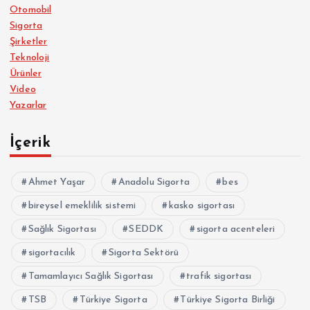
Otomobil
Sigorta
Şirketler
Teknoloji
Ürünler
Video
Yazarlar
İçerik
Ahmet Yaşar
Anadolu Sigorta
bes
bireysel emeklilik sistemi
kasko sigortası
Sağlık Sigortası
SEDDK
sigorta acenteleri
sigortacılık
Sigorta Sektörü
Tamamlayıcı Sağlık Sigortası
trafik sigortası
TSB
Türkiye Sigorta
Türkiye Sigorta Birliği