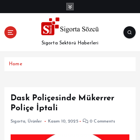
İ
ç
e
r
i
ğ
Sigorta Sektörü Haberleri
e
a
t
Home
l
a
Dask Poliçesinde Mükerrer
Poliçe İptali
Sigorta
,
Ürünler
Kasım 10, 2025
0 Comments