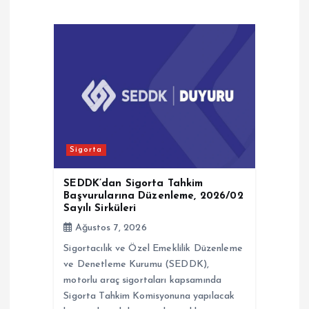
i
n
m
e
Sigorta
s
SEDDK’dan Sigorta Tahkim
i
Başvurularına Düzenleme, 2026/02
Sayılı Sirküleri
Ağustos 7, 2026
Sigortacılık ve Özel Emeklilik Düzenleme
ve Denetleme Kurumu (SEDDK),
motorlu araç sigortaları kapsamında
Sigorta Tahkim Komisyonuna yapılacak