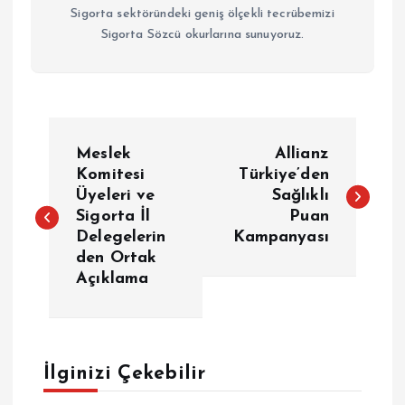
Sigorta sektöründeki geniş ölçekli tecrübemizi
Sigorta Sözcü okurlarına sunuyoruz.
Y
Meslek
Allianz
a
Komitesi
Türkiye’den
Üyeleri ve
Sağlıklı
Sigorta İl
Puan
z
Delegelerin
Kampanyası
den Ortak
ı
Açıklama
g
e
İlginizi Çekebilir
z